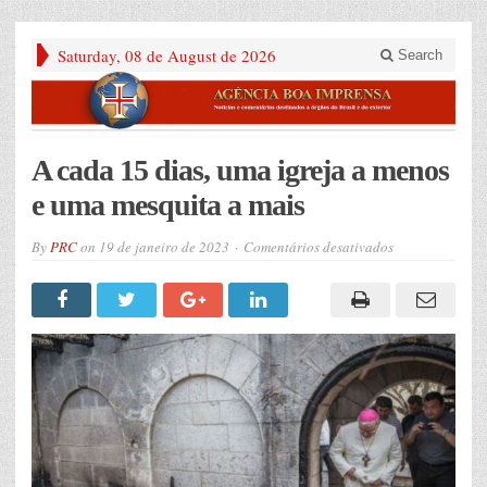
Saturday, 08 de August de 2026
Search
A cada 15 dias, uma igreja a menos
e uma mesquita a mais
em
By
PRC
on
19 de janeiro de 2023
Comentários desativados
A
cada
15
dias,
uma
igreja
a
menos
e
uma
mesquita
a
mais