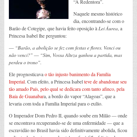
“A Redentora”.
Naquele mesmo histórico
dia, encontrando-se com o
Barão de Cotegipe, que havia feito oposição à
Lei Áurea
, a
Princesa Isabel lhe perguntou:
—
“Barão, a abolição se fez com festas e flores. Venci ou
não venci?”
—
“Sim, Vossa Alteza ganhou a partida, mas
perdeu o trono”.
Ele prognosticava
o tão injusto banimento da Família
Imperial
. Com efeito, a Princesa Isabel
teve de abandonar seu
tão amado País, pelo qual se dedicara com tanto afinco, pela
Baía de Guanabar
a, a bordo do vapor “Alagoas”, que a
levaria com toda a Família Imperial para o exílio.
O Imperador Dom Pedro II, quando soube em Milão — onde
se encontrava recuperando-se de uma enfermidade — que a
escravidão no Brasil havia sido definitivamente abolida, ficou