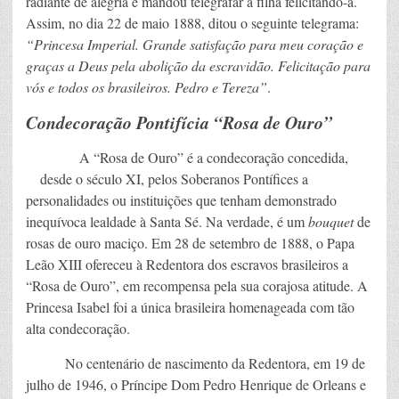
radiante de alegria e mandou telegrafar à filha felicitando-a.
Assim, no dia 22 de maio 1888, ditou o seguinte telegrama:
“Princesa Imperial. Grande satisfação para meu coração e
graças a Deus pela abolição da escravidão. Felicitação para
vós e todos os brasileiros. Pedro e Tereza”
.
Condecoração Pontifícia “Rosa de Ouro”
A “Rosa de Ouro” é a condecoração concedida,
desde o século XI, pelos Soberanos Pontífices a
personalidades ou instituições que tenham demonstrado
inequívoca lealdade à Santa Sé. Na verdade, é um
bouquet
de
rosas de ouro maciço. Em 28 de setembro de 1888, o Papa
Leão XIII ofereceu à Redentora dos escravos brasileiros a
“Rosa de Ouro”, em recompensa pela sua corajosa atitude. A
Princesa Isabel foi a única brasileira homenageada com tão
alta condecoração.
No centenário de nascimento da Redentora, em 19 de
julho de 1946, o Príncipe Dom Pedro Henrique de Orleans e