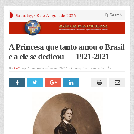
Saturday, 08 de August de 2026
Search
A Princesa que tanto amou o Brasil
e a ele se dedicou — 1921-2021
em
By
PRC
on
13 de novembro de 2021
Comentários desativados
A
Princesa
que
tanto
amou
o
Brasil
e
a
ele
se
dedicou
—
1921-
2021