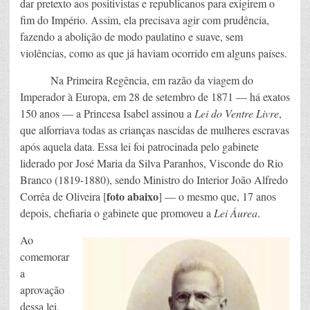
dar pretexto aos positivistas e republicanos para exigirem o
fim do Império. Assim, ela precisava agir com prudência,
fazendo a abolição de modo paulatino e suave, sem
violências, como as que já haviam ocorrido em alguns países.
Na Primeira Regência, em razão da viagem do
Imperador à Europa, em 28 de setembro de 1871 — há exatos
150 anos — a Princesa Isabel assinou a
Lei do Ventre Livre
,
que alforriava todas as crianças nascidas de mulheres escravas
após aquela data. Essa lei foi patrocinada pelo gabinete
liderado por José Maria da Silva Paranhos, Visconde do Rio
Branco (1819-1880), sendo Ministro do Interior João Alfredo
foto abaixo
Corrêa de Oliveira [
] — o mesmo que, 17 anos
depois, chefiaria o gabinete que promoveu a
Lei Áurea
.
Ao
comemorar
a
aprovação
dessa lei,