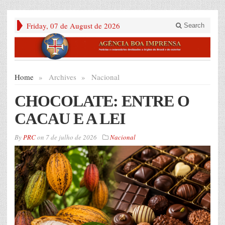
Friday, 07 de August de 2026
Search
Home
»
Archives
»
Nacional
CHOCOLATE: ENTRE O
CACAU E A LEI
By
PRC
on
7 de julho de 2026
Nacional