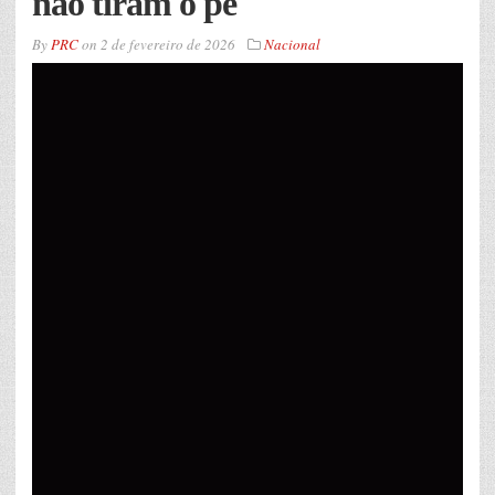
não tiram o pé
By
PRC
on
2 de fevereiro de 2026
Nacional