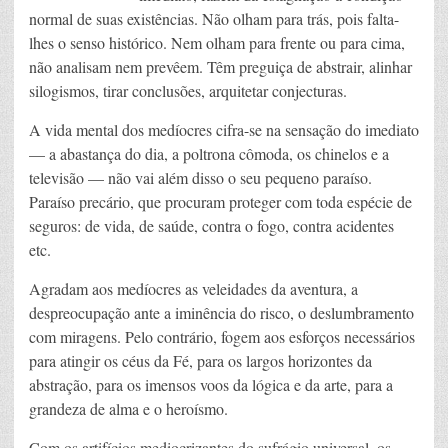
normal de suas existências. Não olham para trás, pois falta-
lhes o senso histórico. Nem olham para frente ou para cima,
não analisam nem prevêem. Têm preguiça de abstrair, alinhar
silogismos, tirar conclusões, arquitetar conjecturas.
A vida mental dos medíocres cifra-se na sensação do imediato
— a abastança do dia, a poltrona cômoda, os chinelos e a
televisão — não vai além disso o seu pequeno paraíso.
Paraíso precário, que procuram proteger com toda espécie de
seguros: de vida, de saúde, contra o fogo, contra acidentes
etc.
Agradam aos medíocres as veleidades da aventura, a
despreocupação ante a iminência do risco, o deslumbramento
com miragens. Pelo contrário, fogem aos esforços necessários
para atingir os céus da Fé, para os largos horizontes da
abstração, para os imensos voos da lógica e da arte, para a
grandeza de alma e o heroísmo.
Com os artifícios mediocrizantes do sufrágio universal, os