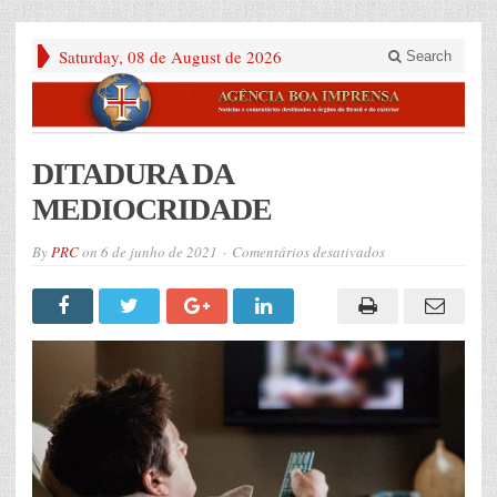
Saturday, 08 de August de 2026
Search
DITADURA DA
MEDIOCRIDADE
em
By
PRC
on
6 de junho de 2021
Comentários desativados
DITADURA
DA
MEDIOCRIDADE