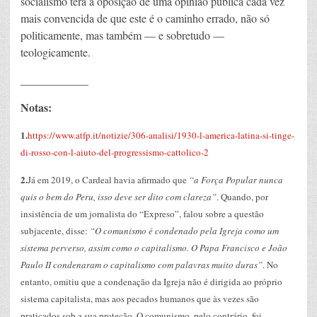
socialismo terá a oposição de uma opinião pública cada vez
mais convencida de que este é o caminho errado, não só
politicamente, mas também — e sobretudo —
teologicamente.
____________
Notas:
1.
https://www.atfp.it/notizie/306-analisi/1930-l-america-latina-si-tinge-
di-rosso-con-l-aiuto-del-progressismo-cattolico-2
2.
Já em 2019, o Cardeal havia afirmado que
“a Força Popular nunca
quis o bem do Peru, isso deve ser dito com clareza”
. Quando, por
insistência de um jornalista do “Expreso”, falou sobre a questão
subjacente, disse:
“O comunismo é condenado pela Igreja como um
sistema perverso, assim como o capitalismo. O Papa Francisco e João
Paulo II condenaram o capitalismo com palavras muito duras”
. No
entanto, omitiu que a condenação da Igreja não é dirigida ao próprio
sistema capitalista, mas aos pecados humanos que às vezes são
praticados sob a sua proteção. O comunismo, pelo contrário, foi