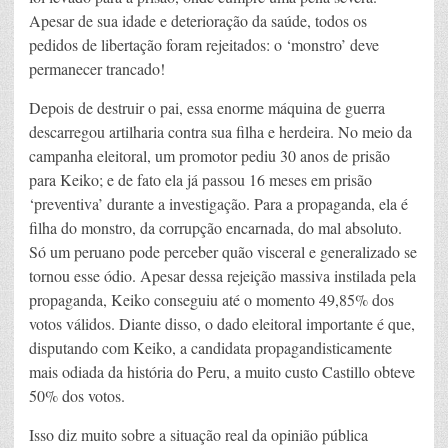
Apesar de sua idade e deterioração da saúde, todos os
pedidos de libertação foram rejeitados: o ‘monstro’ deve
permanecer trancado!
Depois de destruir o pai, essa enorme máquina de guerra
descarregou artilharia contra sua filha e herdeira. No meio da
campanha eleitoral, um promotor pediu 30 anos de prisão
para Keiko; e de fato ela já passou 16 meses em prisão
‘preventiva’ durante a investigação. Para a propaganda, ela é
filha do monstro, da corrupção encarnada, do mal absoluto.
Só um peruano pode perceber quão visceral e generalizado se
tornou esse ódio. Apesar dessa rejeição massiva instilada pela
propaganda, Keiko conseguiu até o momento 49,85% dos
votos válidos. Diante disso, o dado eleitoral importante é que,
disputando com Keiko, a candidata propagandisticamente
mais odiada da história do Peru, a muito custo Castillo obteve
50% dos votos.
Isso diz muito sobre a situação real da opinião pública