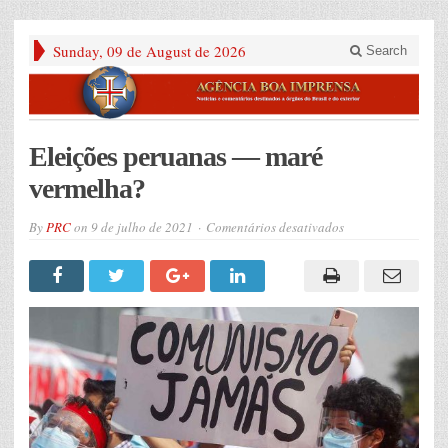
Sunday, 09 de August de 2026
Search
Eleições peruanas — maré
vermelha?
em
By
PRC
on
9 de julho de 2021
Comentários desativados
Eleições
peruanas
—
maré
vermelha?