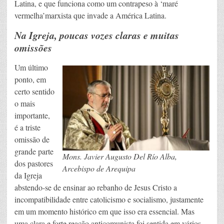
Latina, e que funciona como um contrapeso à ‘maré
vermelha’marxista que invade a América Latina.
Na Igreja, poucas vozes claras e muitas
omissões
Um último
ponto, em
certo sentido
o mais
importante,
é a triste
omissão de
grande parte
Mons. Javier Augusto Del Río Alba,
dos pastores
Arcebispo de Arequipa
da Igreja
abstendo-se de ensinar ao rebanho de Jesus Cristo a
incompatibilidade entre catolicismo e socialismo, justamente
em um momento histórico em que isso era essencial. Mas
uma clara e forte reação anticomunista foi sentida em vários