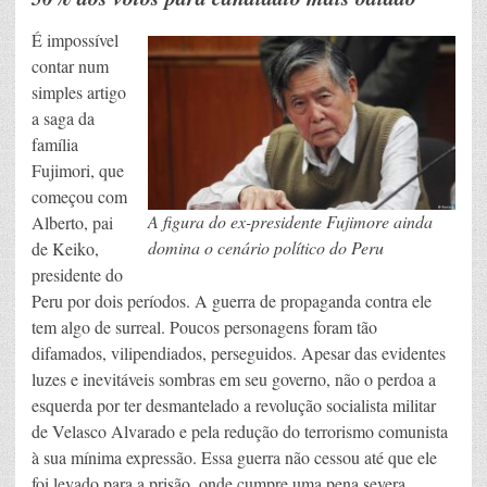
É impossível
contar num
simples artigo
a saga da
família
Fujimori, que
começou com
A figura do ex-presidente Fujimore ainda
Alberto, pai
domina o cenário político do Peru
de Keiko,
presidente do
Peru por dois períodos. A guerra de propaganda contra ele
tem algo de surreal. Poucos personagens foram tão
difamados, vilipendiados, perseguidos. Apesar das evidentes
luzes e inevitáveis sombras ​​em seu governo, não o perdoa a
esquerda por ter desmantelado a revolução socialista militar
de Velasco Alvarado e pela redução do terrorismo comunista
à sua mínima expressão. Essa guerra não cessou até que ele
foi levado para a prisão, onde cumpre uma pena severa.