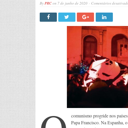
By
PRC
on
7 de junho de 2020
Comentários desativad
O
comunismo progride nos países 
Papa Francisco. Na Espanha, o v