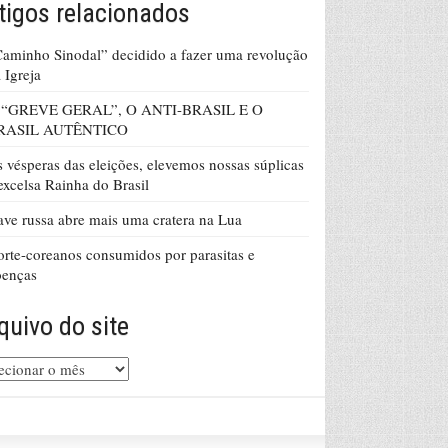
tigos relacionados
aminho Sinodal” decidido a fazer uma revolução
 Igreja
 “GREVE GERAL”, O ANTI-BRASIL E O
RASIL AUTÊNTICO
 vésperas das eleições, elevemos nossas súplicas
excelsa Rainha do Brasil
ve russa abre mais uma cratera na Lua
rte-coreanos consumidos por parasitas e
oenças
quivo do site
uivo