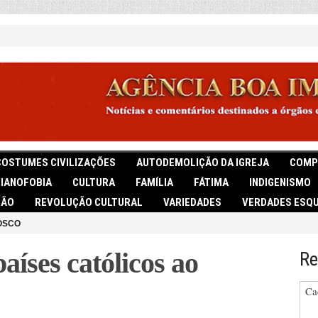
COSTUMES CIVILIZAÇÕES
AUTODEMOLIÇÃO DA IGREJA
COMP
TIANOFOBIA
CULTURA
FAMÍLIA
FÁTIMA
INDIGENISMO
IÃO
REVOLUÇÃO CULTURAL
VARIEDADES
VERDADES ESQU
OSCO
aíses católicos ao
Re
Ca