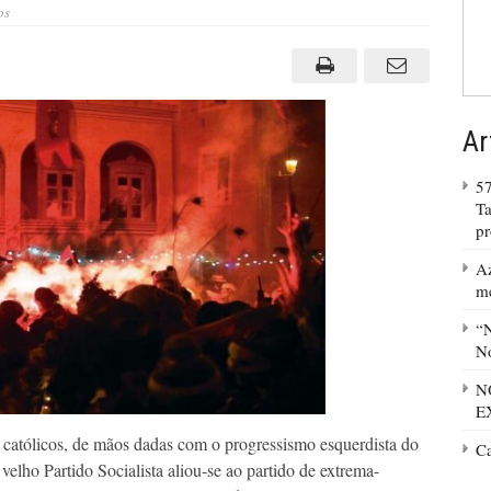
em
os
Favorecimento
de
países
católicos
ao
comunismo
Ar
57
Ta
p
Az
m
“N
No
N
E
católicos, de mãos dadas com o progressismo esquerdista do
C
elho Partido Socialista aliou-se ao partido de extrema-