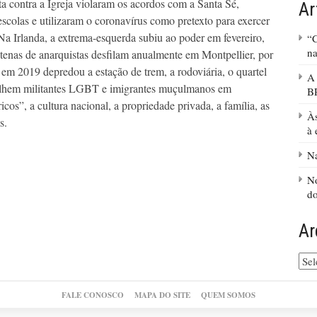
uta contra a Igreja violaram os acordos com a Santa Sé,
Ar
escolas e utilizaram o coronavírus como pretexto para exercer
a Irlanda, a extrema-esquerda subiu ao poder em fevereiro,
“C
na
tenas de anarquistas desfilam anualmente em Montpellier, por
 em 2019 depredou a estação de trem, a rodoviária, o quartel
A
 acolhem militantes LGBT e imigrantes muçulmanos em
B
cos”, a cultura nacional, a propriedade privada, a família, as
Às
s.
à 
Na
No
d
Ar
Arq
do
site
FALE CONOSCO
MAPA DO SITE
QUEM SOMOS