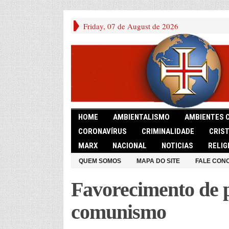
Friday, 07 de August de 2026
HOME
AMBIENTALISMO
AMBIENTES 
CORONAVÍRUS
CRIMINALIDADE
CRIS
MARX
NACIONAL
NOTICIAS
RELIG
QUEM SOMOS
MAPA DO SITE
FALE CON
Favorecimento de p
comunismo