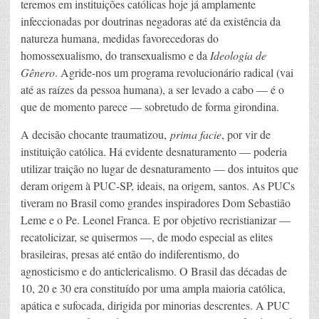
teremos em instituições católicas hoje já amplamente
infeccionadas por doutrinas negadoras até da existência da
natureza humana, medidas favorecedoras do
homossexualismo, do transexualismo e da
Ideologia de
Gênero
. Agride-nos um programa revolucionário radical (vai
até as raízes da pessoa humana), a ser levado a cabo — é o
que de momento parece — sobretudo de forma girondina.
A decisão chocante traumatizou,
prima facie
, por vir de
instituição católica. Há evidente desnaturamento — poderia
utilizar traição no lugar de desnaturamento — dos intuitos que
deram origem à PUC-SP, ideais, na origem, santos. As PUCs
tiveram no Brasil como grandes inspiradores Dom Sebastião
Leme e o Pe. Leonel Franca. E por objetivo recristianizar —
recatolicizar, se quisermos —, de modo especial as elites
brasileiras, presas até então do indiferentismo, do
agnosticismo e do anticlericalismo. O Brasil das décadas de
10, 20 e 30 era constituído por uma ampla maioria católica,
apática e sufocada, dirigida por minorias descrentes. A PUC