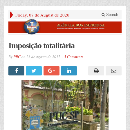
Friday, 07 de August de 2026
Search
Imposição totalitária
By
PRC
on
23 de agosto de 2017
5 Comments