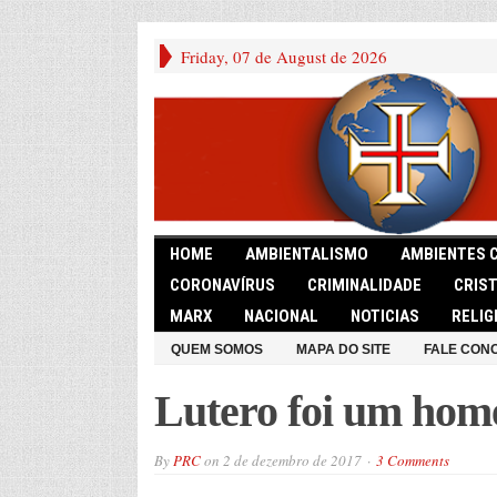
Friday, 07 de August de 2026
HOME
AMBIENTALISMO
AMBIENTES 
CORONAVÍRUS
CRIMINALIDADE
CRIS
MARX
NACIONAL
NOTICIAS
RELIG
QUEM SOMOS
MAPA DO SITE
FALE CON
Lutero foi um hom
By
PRC
on
2 de dezembro de 2017
3 Comments