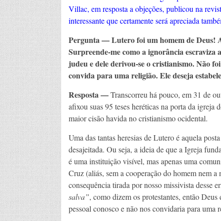
Villac, em resposta a objeções, publicou na revis
interessante que certamente será apreciada també
Pergunta
—
Lutero foi um homem de Deus! Ac
Surpreende-me como a ignorância escraviza as
judeu e dele derivou-se o cristianismo. Não f
convida para uma religião. Ele deseja estabe
Resposta
—
Transcorreu há pouco, em 31 de out
afixou suas 95 teses heréticas na porta da igreja 
maior cisão havida no cristianismo ocidental.
Uma das tantas heresias de Lutero é aquela posta
desajeitada. Ou seja, a ideia de que a Igreja fu
é uma instituição visível, mas apenas uma comuni
Cruz (aliás, sem a cooperação do homem nem a ne
consequência tirada por nosso missivista desse er
salva”
, como dizem os protestantes, então Deus 
pessoal conosco e não nos convidaria para uma re