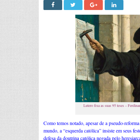
Lutero fixa as suas 95 teses – Ferdi
Como temos notado, apesar de a pseudo-reforma p
mundo, a “esquerda católica” insiste em seus fe
defesa da doutrina católica negada pelo heresiar