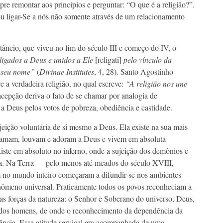
e remontar aos princípios e perguntar: “O que é a religião?”.
u ligar-Se a nós não somente através de um relacionamento
ctâncio, que viveu no fim do século III e começo do IV, o
igados a Deus e unidos a Ele
[religati]
pelo vínculo da
u seu nome”
(
Divinae Institutes
, 4, 28). Santo Agostinho
 a verdadeira religião, no qual escreve:
“A religião nos une
acepção deriva o fato de se chamar por analogia de
 a Deus pelos votos de pobreza, obediência e castidade.
ujeição voluntária de si mesmo a Deus. Ela existe na sua mais
os amam, louvam e adoram a Deus e vivem em absoluta
ste em absoluto no inferno, onde a sujeição dos demônios e
ta. Na Terra — pelo menos até meados do século XVIII,
m no mundo inteiro começaram a difundir-se nos ambientes
enômeno universal. Praticamente todos os povos reconheciam a
das forças da natureza: o Senhor e Soberano do universo, Deus,
no dos homens, de onde o reconhecimento da dependência da
lência. Essa atitude serviçal era acompanhada de uma