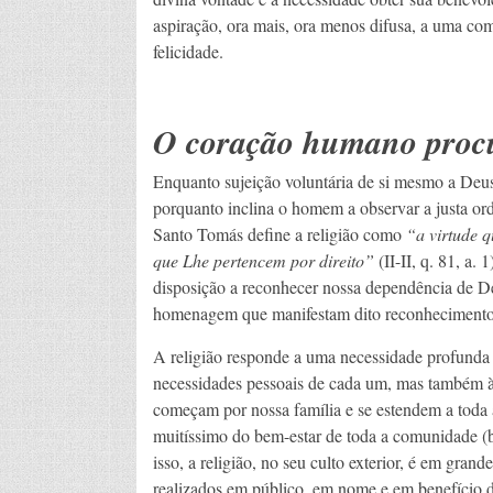
aspiração, ora mais, ora menos difusa, a uma co
felicidade.
O coração humano proc
Enquanto sujeição voluntária de si mesmo a Deus,
porquanto inclina o homem a observar a justa or
Santo Tomás define a religião como
“a virtude q
que Lhe pertencem por direito”
(II-II, q. 81, a. 
disposição a reconhecer nossa dependência de De
homenagem que manifestam dito reconhecimento
A religião responde a uma necessidade profunda
necessidades pessoais de cada um, mas também à
começam por nossa família e se estendem a toda 
muitíssimo do bem-estar de toda a comunidade (ba
isso, a religião, no seu culto exterior, é em gran
realizados em público, em nome e em benefício d