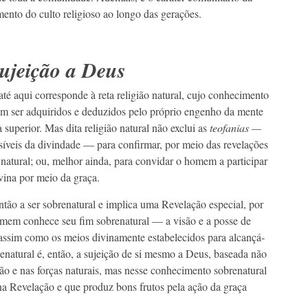
mento do culto religioso ao longo das gerações.
sujeição a Deus
té aqui corresponde à reta religião natural, cujo conhecimento
m ser adquiridos e deduzidos pelo próprio engenho da mente
uperior. Mas dita religião natural não exclui as
teofanias —
síveis da divindade — para confirmar, por meio das revelações
o natural; ou, melhor ainda, para convidar o homem a participar
vina por meio da graça.
ntão a ser sobrenatural e implica uma Revelação especial, por
mem conhece seu fim sobrenatural — a visão e a posse de
ssim como os meios divinamente estabelecidos para alcançá-
renatural é, então, a sujeição de si mesmo a Deus, baseada não
ão e nas forças naturais, mas nesse conhecimento sobrenatural
 na Revelação e que produz bons frutos pela ação da graça