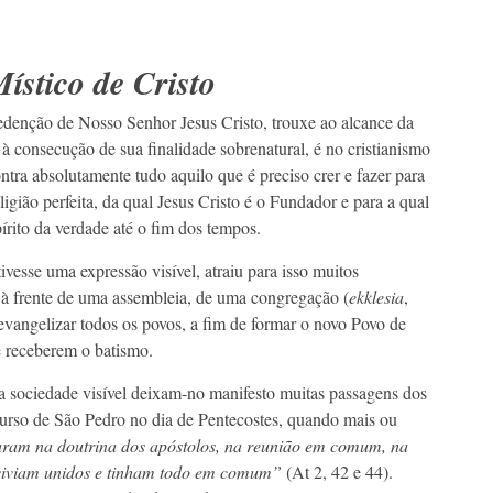
ístico de Cristo
denção de Nosso Senhor Jesus Cristo, trouxe ao alcance da
à consecução de sua finalidade sobrenatural, é no cristianismo
ntra absolutamente tudo aquilo que é preciso crer e fazer para
eligião perfeita, da qual Jesus Cristo é o Fundador e para a qual
írito da verdade até o fim dos tempos.
vesse uma expressão visível, atraiu para isso muitos
 à frente de uma assembleia, de uma congregação (
ekklesia
,
vangelizar todos os povos, a fim de formar o novo Povo de
 receberem o batismo.
 sociedade visível deixam-no manifesto muitas passagens dos
curso de São Pedro no dia de Pentecostes, quando mais ou
ram na doutrina dos apóstolos, na reunião em comum, na
 viviam unidos e tinham todo em comum”
(At 2, 42 e 44).