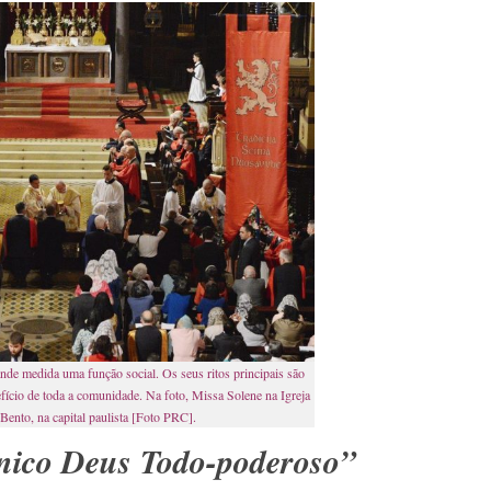
rande medida uma função social. Os seus ritos principais são
ício de toda a comunidade. Na foto, Missa Solene na Igreja
Bento, na capital paulista [Foto PRC].
nico Deus Todo-poderoso”