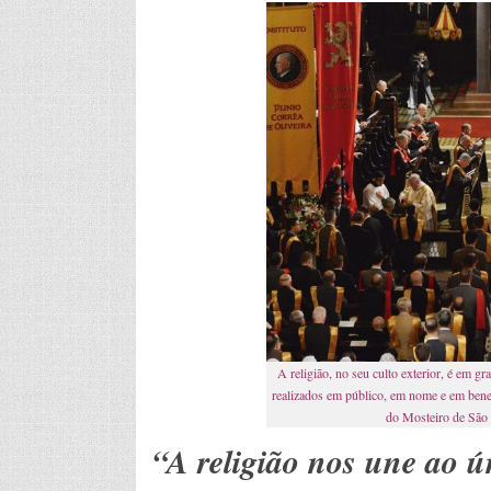
A religião, no seu culto exterior, é em g
realizados em público, em nome e em benef
do Mosteiro de São 
“A religião nos une
ao ú