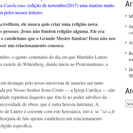
Ar
ta
Catolicismo
(edição de novembro/2017) uma matéria muito
m pelos nossos leitores.
M
reditem, ele nunca quis criar uma religião nova.
S
 pessoas: Jesus não fundou religião alguma. Ele era
co
oi o catolicismo que o Grande Mestre fundou! Deus não nos
5
lecer um relacionamento conosco.
Bi
ubro, o quinto centenário do dia em que Martinho Lutero
na
do castelo de Wittenberg, dando início ao Protestantismo, a
I
S
 em destaque pelo nosso missivista de maneira um tanto
Ar
ndada por Nosso Senhor Jesus Cristo — a Igreja Católica — não
dade espiritual daqueles que têm fé no poder salvífico da
Arq
cessidade de obras, que é outra heresia luterana). A
do
ro de Lutero é coerente com este heresiarca, isto é, se
“só a fé
site
desejaria de fato apenas estabelecer um relacionamento
ligião específica.