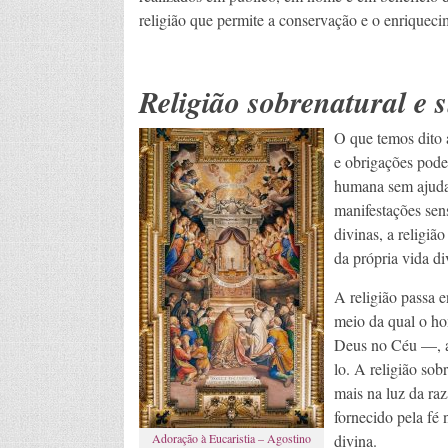
religião que permite a conservação e o enriqueci
Religião sobrenatural e 
O que temos dito a
e obrigações pode
humana sem ajuda s
manifestações sen
divinas, a religiã
da própria vida di
A religião passa e
meio da qual o ho
Deus no Céu —, a
lo. A religião sob
mais na luz da raz
fornecido pela fé
Adoração à Eucaristia – Agostino
divina.