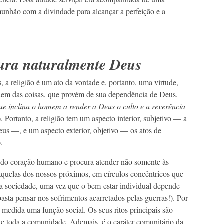
munhão com a divindade para alcançar a perfeição e a
ura naturalmente Deus
 a religião é um ato da vontade e, portanto, uma virtude,
dem das coisas, que provém de sua dependência de Deus.
ue inclina o homem a render a Deus o culto e a reverência
1). Portanto, a religião tem um aspecto interior, subjetivo — a
us —, e um aspecto exterior, objetivo — os atos de
.
 do coração humano e procura atender não somente às
quelas dos nossos próximos, em círculos concêntricos que
a sociedade, uma vez que o bem-estar individual depende
sta pensar nos sofrimentos acarretados pelas guerras!). Por
de medida uma função social. Os seus ritos principais são
e toda a comunidade. Ademais, é o caráter comunitário da