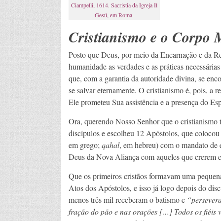
Ciampelli, 1614. Sacristia da Igreja Il
Gesú, em Roma.
Cristianismo e o Corpo M
Posto que Deus, por meio da Encarnação e da Re
humanidade as verdades e as práticas necessárias 
que, com a garantia da autoridade divina, se enco
se salvar eternamente. O cristianismo é, pois, a r
Ele prometeu Sua assistência e a presença do Esp
Ora, querendo Nosso Senhor que o cristianismo ti
discípulos e escolheu 12 Apóstolos, que colocou
em grego;
qahal
, em hebreu) com o mandato de e
Deus da Nova Aliança com aqueles que crerem e
Que os primeiros cristãos formavam uma pequena
Atos dos Apóstolos, e isso já logo depois do dis
menos três mil receberam o batismo e
“persevera
fração do pão e nas orações […] Todos os fiéis