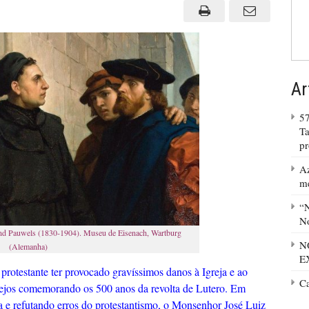
Ar
57
Ta
p
Az
m
“N
No
nand Pauwels (1830-1904). Museu de Eisenach, Wartburg
N
(Alemanha)
E
rotestante ter provocado gravíssimos danos à Igreja e ao
C
stejos comemorando os 500 anos da revolta de Lutero. Em
ca e refutando erros do protestantismo, o Monsenhor José Luiz