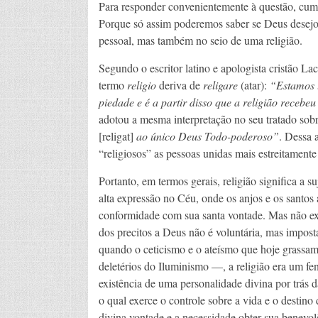
Para responder convenientemente à questão, cumpr
Porque só assim poderemos saber se Deus desejo
pessoal, mas também no seio de uma religião.
Segundo o escritor latino e apologista cristão La
termo
religio
deriva de
religare
(atar):
“Estamos l
piedade e é a partir disso que a religião recebe
adotou a mesma interpretação no seu tratado sobre
[religat]
ao único Deus Todo-poderoso”
. Dessa 
“religiosos” as pessoas unidas mais estreitamente
Portanto, em termos gerais, religião significa a s
alta expressão no Céu, onde os anjos e os sant
conformidade com sua santa vontade. Mas não exi
dos precitos a Deus não é voluntária, mas impos
quando o ceticismo e o ateísmo que hoje grassa
deletérios do Iluminismo —, a religião era um f
existência de uma personalidade divina por trás 
o qual exerce o controle sobre a vida e o desti
divina vontade e a necessidade obter sua benevo