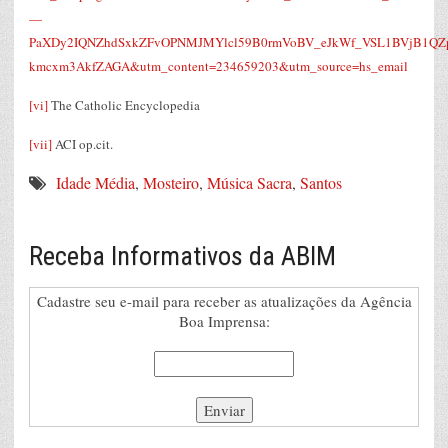
—
PaXDy2IQNZhdSxkZFvOPNMJMYlcl59B0rmVoBV_eJkWf_VSL1BVjB1QZp
kmcxm3AkfZAGA&utm_content=234659203&utm_source=hs_email
[vi]
The Catholic Encyclopedia
[vii]
ACI op.cit.
Idade Média
,
Mosteiro
,
Música Sacra
,
Santos
Receba Informativos da ABIM
Cadastre seu e-mail para receber as atualizações da Agência
Boa Imprensa: