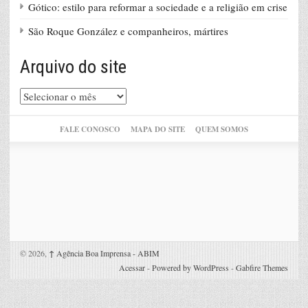
Gótico: estilo para reformar a sociedade e a religião em crise
São Roque González e companheiros, mártires
Arquivo do site
Arquivo
do
site
FALE CONOSCO
MAPA DO SITE
QUEM SOMOS
© 2026,
↑
Agência Boa Imprensa - ABIM
Acessar
-
Powered by WordPress
-
Gabfire Themes