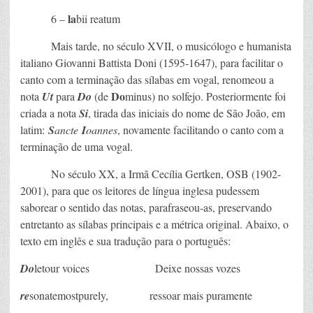
la
6 –
bii reatum
Mais tarde, no século XVII, o musicólogo e humanista
italiano Giovanni Battista Doni (1595-1647), para facilitar o
canto com a terminação das sílabas em vogal, renomeou a
Do
nota
Ut
para
Do
(de
minus) no solfejo. Posteriormente foi
criada a nota
Si
, tirada das iniciais do nome de São João, em
latim:
S
ancte
I
oannes
, novamente facilitando o canto com a
terminação de uma vogal.
No século XX, a Irmã Cecília Gertken, OSB (1902-
2001), para que os leitores de língua inglesa pudessem
saborear o sentido das notas, parafraseou-as, preservando
entretanto as sílabas principais e a métrica original. Abaixo, o
texto em inglês e sua tradução para o português:
Do
letour voices Deixe nossas vozes
re
sonatemostpurely, ressoar mais puramente