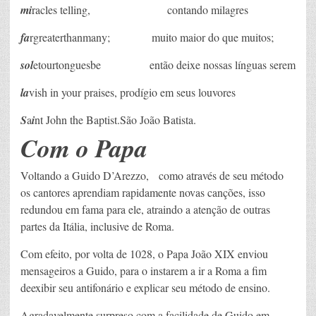
mi
racles telling, contando milagres
fa
rgreaterthanmany; muito maior do que muitos;
sol
etourtonguesbe então deixe nossas línguas serem
la
vish in your praises, prodígio em seus louvores
S
a
i
nt John the Baptist.São João Batista.
Com o Papa
Voltando a Guido D’Arezzo, como através de seu método
os cantores aprendiam rapidamente novas canções, isso
redundou em fama para ele, atraindo a atenção de outras
partes da Itália, inclusive de Roma.
Com efeito, por volta de 1028, o Papa João XIX enviou
mensageiros a Guido, para o instarem a ir a Roma a fim
deexibir seu antifonário e explicar seu método de ensino.
Agradavelmente surpreso com a facilidade de Guido em