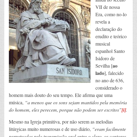
VII de nossa
Era, como no-lo
revela a
declaração do
erudito e teórico
musical
espanhol Santo
Isidoro de
ao
Sevilha [
lado
], falecido
no ano de 636,
considerado o
homem mais douto do seu tempo. Ele afirma que uma
música,
“a menos que os sons sejam mantidos pela memória
do homem, eles perecem, porque não podem ser escritos”
[i]
.
Mesmo na Igreja primitiva, por não serem as melodias
litúrgicas muito numerosas e de uso diário,
“eram facilmente
perpetuadas pela transmissão oral entre o clero, os cantores