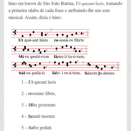
hino em louvor de São João Batista,
Ut queant laxis
, tomando
a primeira sílaba de cada frase e atribuindo-lhe um som
musical. Assim, dizia o hino:
1 –
Ut
queant laxis
2 –
re
sonare fibris,
3 –
Mi
ra gestorum
fa
4 –
muli tuorum
5 –
Sol
ve polluti