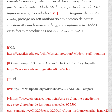
completo sobre a prática musical, foi empregado nos
mosteiros durante a Idade Média e, a partir do século XIII,
também nas universidades”
[vii]
.
Regulae de ignoto
cantu
, prólogo ao seu antifonário em notação de pauta;
Epistola Michaeli monaco de ignoto cantudirecta
. Todos
estas foram reproduzidas nos
Scriptores
, ii, 2-50”.
[i]
Cfr.
https://en.wikipedia.org/wiki/Musical_notation#Modern_staff_notation
[ii]
Otten, Joseph. “Guido of Arezzo.” The Catholic Encyclopedia,
https://www.newadvent.org/cathen/07065a.htm
[iii]
Id.
[iv]
https://es.wikipedia.org/wiki/Abad%C3%ADa_de_Pomposa
[v]
https://www.aciprensa.com/noticias/este-es-el-monje-benedictino-
que-creo-el-nombre-de-las-notas-musicales-95550?
utm_campaign=ACI%20Prensa%20Daily&utm_medium=email&_hsmi=234