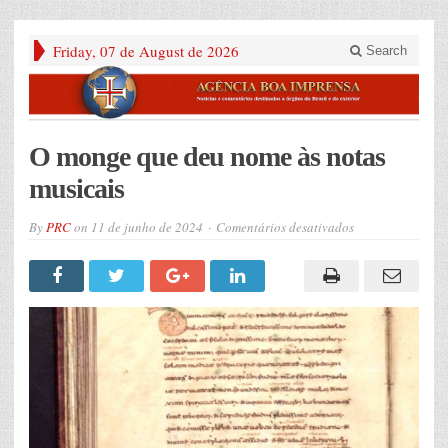
Friday, 07 de August de 2026
Search
O monge que deu nome às notas
musicais
em
By
PRC
on
11 de junho de 2024
Comentários desativados
O
monge
que
deu
nome
às
notas
musicais