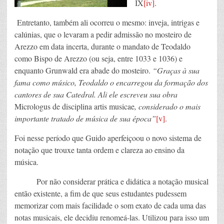
IX
[iv]
.
Entretanto, também ali ocorreu o mesmo: inveja, intrigas e
calúnias, que o levaram a pedir admissão no mosteiro de
Arezzo em data incerta, durante o mandato de Teodaldo
como Bispo de Arezzo (ou seja, entre 1033 e 1036) e
enquanto Grunwald era abade do mosteiro.
“Graças à sua
fama como músico, Teodaldo o encarregou da formação dos
cantores de sua Catedral. Ali ele escreveu sua obra
Micrologus de disciplina artis musicae
, considerado o mais
importante tratado de música de sua época”
[v]
.
Foi nesse período que Guido aperfeiçoou o novo sistema de
notação que trouxe tanta ordem e clareza ao ensino da
música.
Por não considerar prática e didática a notação musical
então existente, a fim de que seus estudantes pudessem
memorizar com mais facilidade o som exato de cada uma das
notas musicais, ele decidiu renomeá-las. Utilizou para isso um