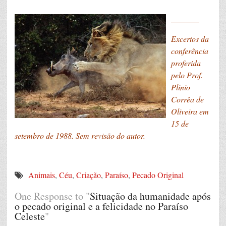
_______
Excertos da
conferência
proferida
pelo Prof.
Plinio
Corrêa de
Oliveira em
15 de
setembro de 1988. Sem revisão do autor.
Animais
,
Céu
,
Criação
,
Paraíso
,
Pecado Original
One Response to "
Situação da humanidade após
o pecado original e a felicidade no Paraíso
Celeste
"