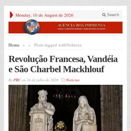
Monday, 10 de August de 2026
Search
Home
»
»
Posts tagged with
Nobreza
Revolução Francesa, Vandéia
e São Charbel Mackhlouf
By
PRC
on
24 de julho de 2026
Noticias