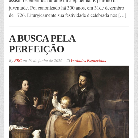
assistir os enfermos durante uma epidemia. É patrono da
juventude. Foi canonizado há 300 anos, em 31de dezembro
de 1726. Liturgicamente sua festividade é celebrada nos […]
A BUSCA PELA
PERFEIÇÃO
By
PRC
on
19 de junho de 2026
Verdades Esquecidas