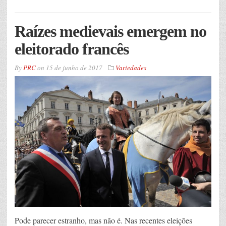
Raízes medievais emergem no
eleitorado francês
By
PRC
on
15 de junho de 2017
Variedades
Pode parecer estranho, mas não é. Nas recentes eleições