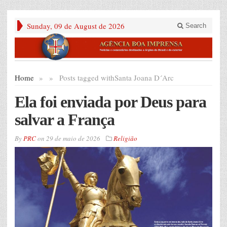
Sunday, 09 de August de 2026
Search
Home
»
»
Posts tagged with
Santa Joana D´Arc
Ela foi enviada por Deus para
salvar a França
By
PRC
on
29 de maio de 2026
Religião