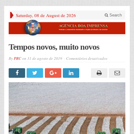
Saturday, 08 de August de 2026
Search
Tempos novos, muito novos
em
By
PRC
on
31 de agosto de 2019
Comentários desativados
Tempos
novos,
muito
novos