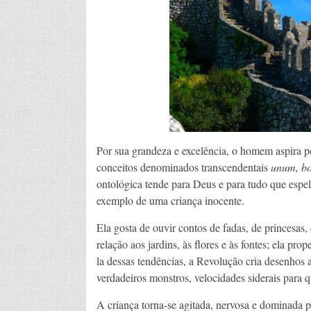
Por sua grandeza e excelência, o homem aspira p
conceitos denominados transcendentais
unum, b
ontológica tende para Deus e para tudo que espel
exemplo de uma criança inocente.
Ela gosta de ouvir contos de fadas, de princesas,
relação aos jardins, às flores e às fontes; ela pr
la dessas tendências, a Revolução cria desenho
verdadeiros monstros, velocidades siderais para 
A criança torna-se agitada, nervosa e dominada po