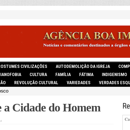
COSTUMES CIVILIZAÇÕES
AUTODEMOLIÇÃO DA IGREJA
COMP
TIANOFOBIA
CULTURA
FAMÍLIA
FÁTIMA
INDIGENISMO
IÃO
REVOLUÇÃO CULTURAL
VARIEDADES
VERDADES ESQU
OSCO
e a Cidade do Homem
Re
Ca
em
s
A
Cidade