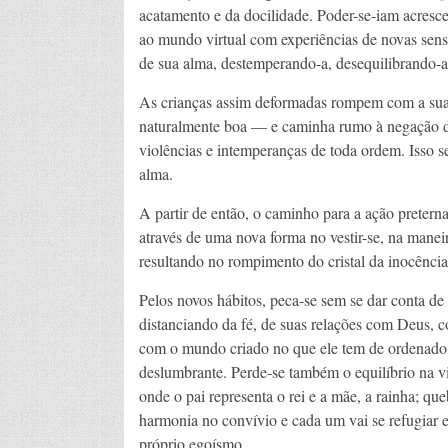
acatamento e da docilidade. Poder-se-iam acresce
ao mundo virtual com experiências de novas sens
de sua alma, destemperando-a, desequilibrando-a 
As crianças assim deformadas rompem com a sua 
naturalmente boa — e caminha rumo à negação d
violências e intemperanças de toda ordem. Isso s
alma.
A partir de então, o caminho para a ação preternat
através de uma nova forma no vestir-se, na maneira
resultando no rompimento do cristal da inocênc
Pelos novos hábitos, peca-se sem se dar conta de 
distanciando da fé, de suas relações com Deus, c
com o mundo criado no que ele tem de ordenado
deslumbrante. Perde-se também o equilíbrio na vi
onde o pai representa o rei e a mãe, a rainha; que
harmonia no convívio e cada um vai se refugiar 
próprio egoísmo.