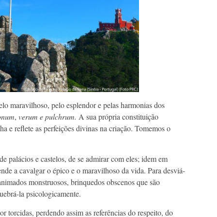
elo maravilhoso, pelo esplendor e pelas harmonias dos
onum
,
verum e
pulchrum.
A sua própria constituição
ha e reflete as perfeições divinas na criação. Tomemos o
 de palácios e castelos, de se admirar com eles; idem em
opende a cavalgar o épico e o maravilhoso da vida. Para desviá-
s animados monstruosos, brinquedos obscenos que são
quebrá-la psicologicamente.
r torcidas, perdendo assim as referências do respeito, do