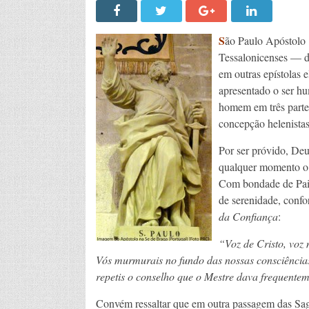
S
ão Paulo Apóstolo 
Tessalonicenses — di
em outras epístolas 
apresentado o ser hum
homem em três partes
concepção helenistas
Por ser próvido, Deu
qualquer momento o m
Com bondade de Pai, 
de serenidade, conf
da Confiança
:
“Voz de Cristo, voz 
Vós murmurais no fundo das nossas consciências
repetis o conselho que o Mestre dava frequentem
Convém ressaltar que em outra passagem das Sag