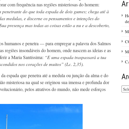
Ar
lorar com frequência nas regiões misteriosas do homem:
s penetrante do que toda espada de dois gumes; chega até à
Ho
 das medulas, e discerne os pensamentos e intenções do
de
ua presença mas todas as coisas estão a nu e a descoberto,
Me
C
tos humanos e penetra — para empregar a palavra dos Salmos
sas regiões insondáveis do homem, onde nascem as ideias e as
Me
erir a Maria Santíssima:
“E uma espada traspassará a tua
C
scondidos nos corações de muitos” (Lc. 2,35).
ra da espada que penetra até a medula ou junção da alma e do
Ar
egião misteriosa na qual se originou sua imensa e profunda dor
Arq
volucionário, pelos atrativos do mundo, não mede esforços
do
site