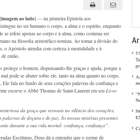
de
Deus
e
a
imagem ao lado
[
] — na primeira Epístola aos
Cidade
do
stingue no ser humano o corpo, a alma e o espírito, enquanto
Homem
ele se refere apenas ao corpo e à alma, como costuma ser
Ar
ano na filosofia aristotélico-tomista. Ao tomar a divisão do
, o Apóstolo atendia com certeza à mentalidade e à
57
 de então.
Ta
p
s protege o homem, dispensando-lhe graças e ajuda, porque a
al pode se abater sobre ele, tanto na alma quanto no corpo.
Az
Ele fala no fundo de seus corações palavras de confiança e
m
orme escreve o Abbé Thomas de Saint-Laurent em seu
Livro
“N
No
misteriosa da graça que ressoais no silêncio dos corações,
N
E
 palavras de doçura e de paz. Às nossas misérias presentes
ente durante a sua vida mortal: confiança, confiança”
.
C
radas Escrituras, Deus dá a entender que o germe de