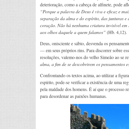
deterioração, como a cabeça de alfinete, pode af
“Porque a palavra de Deus é viva e eficaz e mai
separação da alma e do espírito, das junturas e
coração. Não há nenhuma criatura invisível em S
aos olhos daquele a quem falamos”
(Hb. 4,12).
Deus, onisciente e sábio, desvenda os pensamen
— em seus próprios rins. Para discorrer sobre es
resoluções, valemo-nos do velho Simeão ao se ref
alma, a fim de se descobrirem os pensamentos e
Confrontando os textos acima, ao utilizar a figu
espírito, pode-se verificar a existência de uma r
pela maldade dos homens. É aí que o processo re
para desordenar as paixões humanas.