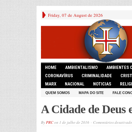
Friday, 07 de August de 2026
HOME
AMBIENTALISMO
AMBIENTES 
CORONAVÍRUS
CRIMINALIDADE
CRIS
MARX
NACIONAL
NOTICIAS
RELIG
QUEM SOMOS
MAPA DO SITE
FALE CON
A Cidade de Deus 
By
PRC
on
1 de julho de 2016
Comentários desativado