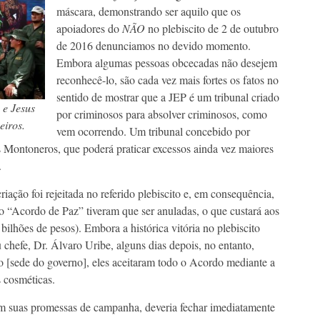
máscara, demonstrando ser aquilo que os
apoiadores do
NÃO
no plebiscito de 2 de outubro
de 2016 denunciamos no devido momento.
Embora algumas pessoas obcecadas não desejem
reconhecê-lo, são cada vez mais fortes os fatos no
sentido de mostrar que a JEP é um tribunal criado
 e Jesus
por criminosos para absolver criminosos, como
eiros.
vem ocorrendo. Um tribunal concebido por
Montoneros, que poderá praticar excessos ainda vez maiores
.
riação foi rejeitada no referido plebiscito e, em consequência,
o “Acordo de Paz” tiveram que ser anuladas, o que custará aos
bilhões de pesos). Embora a histórica vitória no plebiscito
 chefe, Dr. Álvaro Uribe, alguns dias depois, no entanto,
o [sede do governo], eles aceitaram todo o Acordo mediante a
 cosméticas.
com suas promessas de campanha, deveria fechar imediatamente