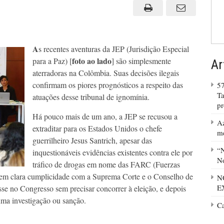
tira
a
máscara
A
s recentes aventuras da JEP (Jurisdição Especial
foto ao lado
para a Paz) [
] são simplesmente
Ar
aterradoras na Colômbia. Suas decisões ilegais
confirmam os piores prognósticos a respeito das
57
Ta
atuações desse tribunal de ignomínia.
p
Há pouco mais de um ano, a JEP se recusou a
Az
extraditar para os Estados Unidos o chefe
m
guerrilheiro Jesus Santrich, apesar das
“N
inquestionáveis evidências existentes ​​contra ele por
No
tráfico de drogas em nome das FARC (Fuerzas
em clara cumplicidade com a Suprema Corte e o Conselho de
N
E
sse no Congresso sem precisar concorrer à eleição, e depois
uma investigação ou sanção.
C