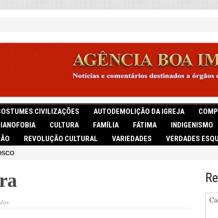
COSTUMES CIVILIZAÇÕES
AUTODEMOLIÇÃO DA IGREJA
COMP
TIANOFOBIA
CULTURA
FAMÍLIA
FÁTIMA
INDIGENISMO
IÃO
REVOLUÇÃO CULTURAL
VARIEDADES
VERDADES ESQU
OSCO
ra
Re
Ca
em
dos
A
JEP