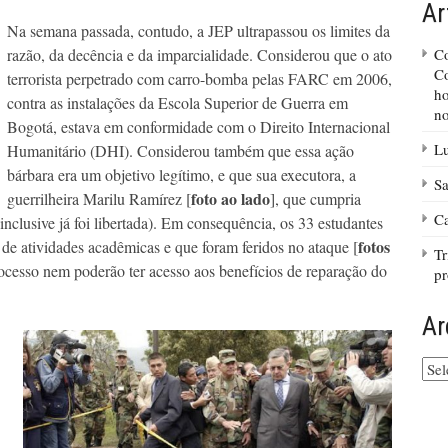
Ar
Na semana passada, contudo, a JEP ultrapassou os limites da
razão, da decência e da imparcialidade. Considerou que o ato
Co
Co
terrorista perpetrado com carro-bomba pelas FARC em 2006,
ho
contra as instalações da Escola Superior de Guerra em
no
Bogotá, estava em conformidade com o Direito Internacional
Lu
Humanitário (DHI). Considerou também que essa ação
bárbara era um objetivo legítimo, e que sua executora, a
Sa
foto ao lado
guerrilheira Marilu Ramírez [
], que cumpria
Ca
nclusive já foi libertada). Em consequência, os 33 estudantes
fotos
de atividades acadêmicas e que foram feridos no ataque [
Tr
ocesso nem poderão ter acesso aos benefícios de reparação do
p
Ar
Arq
do
site