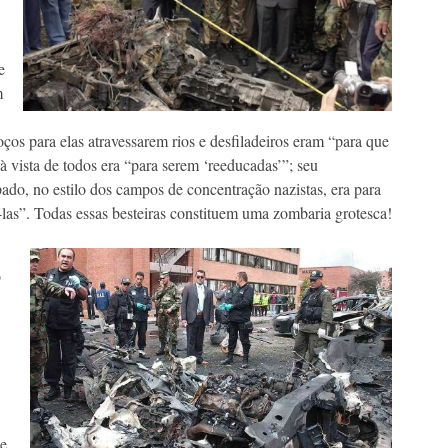
e
m
oços para elas atravessarem rios e desfiladeiros eram “para que
 vista de todos era “para serem ‘reeducadas’”; seu
do, no estilo dos campos de concentração nazistas, era para
-las”. Todas essas besteiras constituem uma zombaria grotesca!
o
de