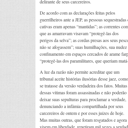
delirante de seus carcereiros.
De acordo com as declarações feitas pelos
guerrilheiros ante a JEP, as pessoas sequestradas 
cativas eram apenas “mantidas”; as correntes co
que as amarravam visavam “protegê-las dos
perigos da selva”; as cordas presas aos seus pesc
não se afogassem”; suas humilhações, sua nudez à
confinamento em espaços cercados de arame farpa
“protegê-las dos paramilitares, que queriam matá
A luz da razão não permite acreditar que um
tribunal aceite histórias ilusórias desse jaez, com
se tratasse da versão verdadeira dos fatos. Muitas
dessas vítimas foram assassinadas e não poderão
deixar suas sepulturas para proclamar a verdade,
denunciando a infâmia compartilhada por seus
carcereiros de ontem e por esses juízes de hoje.
Mas muitas outras, que foram resgatados e agora
vivem em liberdade, repetiram mil vezes a verda