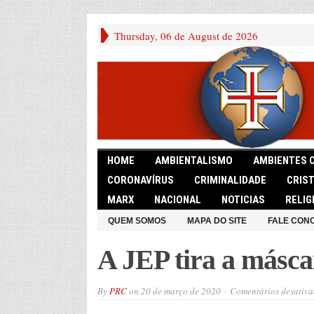
Thursday, 06 de August de 2026
HOME
AMBIENTALISMO
AMBIENTES 
CORONAVÍRUS
CRIMINALIDADE
CRIS
MARX
NACIONAL
NOTICIAS
RELIG
QUEM SOMOS
MAPA DO SITE
FALE CON
A JEP tira a másca
By
PRC
on
20 de março de 2020
Comentários desativa