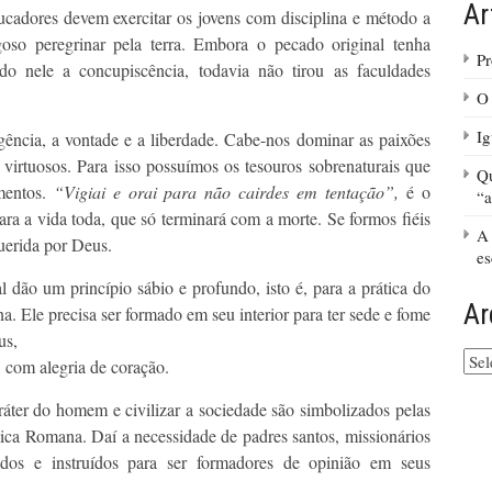
Ar
ucadores devem exercitar os jovens com disciplina e método a
goso peregrinar pela terra. Embora o pecado original tenha
Pr
o nele a concupiscência, todavia não tirou as faculdades
O 
Ig
gência, a vontade e a liberdade. Cabe-nos dominar as paixões
virtuosos. Para isso possuímos os tesouros sobrenaturais que
Qu
mentos.
“Vigiai e orai para não cairdes em tentação”,
é o
“a
ara a vida toda, que só terminará com a morte. Se formos fiéis
A 
uerida por Deus.
es
l dão um princípio sábio e profundo, isto é, para a prática do
Ar
a. Ele precisa ser formado em seu interior para ter sede e fome
us,
Arq
, com alegria de coração.
do
site
caráter do homem e civilizar a sociedade são simbolizados pelas
lica Romana. Daí a necessidade de padres santos, missionários
mados e instruídos para ser formadores de opinião em seus