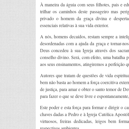
À maneira da águia com seus filhotes, pais e ed
trilhar os caminhos deste passageiro mas peri
privado o homem da graça divina e despertad
essenciais relativas à sua vida exterior.
A nós, homens decaídos, restam sempre a inteli
desordenadas com a ajuda da graça e tornar-nos 
Deus concedeu à sua Igreja através dos sacra
conselho divino. Será, com efeito, uma batalha p
aos seus ensinamentos, atingiremos a perfeição q
Autores que tratam de questões de vida espiritua
bem não basta ao homem a força coercitiva extern
de justiça, para amar e obter o santo temor de De
para fazer o que se deve livre e espontaneamente
Este poder e esta força para formar e dirigir o 
chaves dadas a Pedro e à Igreja Católica Apostó
virtuosos, freiras dedicadas, leigos bem for
respectivos ambientes.