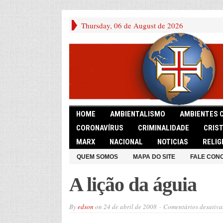
Thursday, 06 de August de 2026
HOME
AMBIENTALISMO
AMBIENTES 
CORONAVÍRUS
CRIMINALIDADE
CRIS
MARX
NACIONAL
NOTICIAS
RELIG
QUEM SOMOS
MAPA DO SITE
FALE CON
A lição da águia
By
edson
on
24 de abril de 2008
Comentários desativa