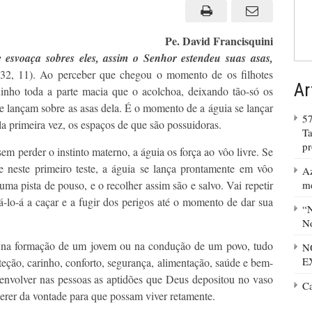
da
águia
Pe. David Francisquini
 esvoaça sobres eles, assim o Senhor estendeu suas asas,
 32, 11). Ao perceber que chegou o momento de os filhotes
Ar
 ninho toda a parte macia que o acolchoa, deixando tão-só os
e lançam sobre as asas dela. É o momento de a águia se lançar
57
la primeira vez, os espaços de que são possuidoras.
Ta
p
m perder o instinto materno, a águia os força ao vôo livre. Se
de neste primeiro teste, a águia se lança prontamente em vôo
Az
uma pista de pouso, e o recolher assim são e salvo. Vai repetir
m
iná-lo-á a caçar e a fugir dos perigos até o momento de dar sua
“N
No
, na formação de um jovem ou na condução de um povo, tudo
N
E
eção, carinho, conforto, segurança, alimentação, saúde e bem-
senvolver nas pessoas as aptidões que Deus depositou no vaso
C
uerer da vontade para que possam viver retamente.