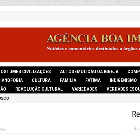
COSTUMES CIVILIZAÇÕES
AUTODEMOLIÇÃO DA IGREJA
COMP
TIANOFOBIA
CULTURA
FAMÍLIA
FÁTIMA
INDIGENISMO
IÃO
REVOLUÇÃO CULTURAL
VARIEDADES
VERDADES ESQU
OSCO
Re
Ca
em
dos
A
lição