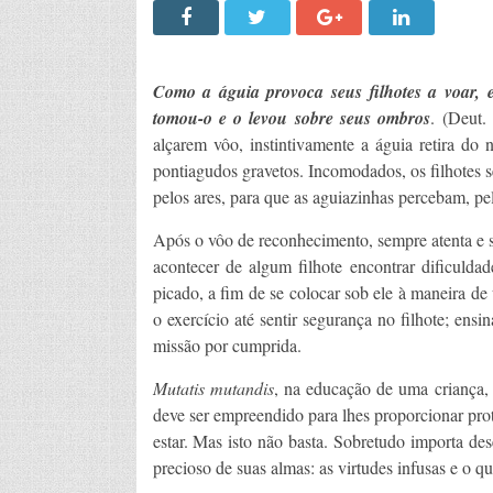
Como a águia provoca seus filhotes a voar, e
tomou-o e o levou sobre seus ombros
. (Deut.
alçarem vôo, instintivamente a águia retira do
pontiagudos gravetos. Incomodados, os filhotes s
pelos ares, para que as aguiazinhas percebam, pe
Após o vôo de reconhecimento, sempre atenta e se
acontecer de algum filhote encontrar dificulda
picado, a fim de se colocar sob ele à maneira de 
o exercício até sentir segurança no filhote; ens
missão por cumprida.
Mutatis mutandis
, na educação de uma criança
deve ser empreendido para lhes proporcionar prot
estar. Mas isto não basta. Sobretudo importa de
precioso de suas almas: as virtudes infusas e o q