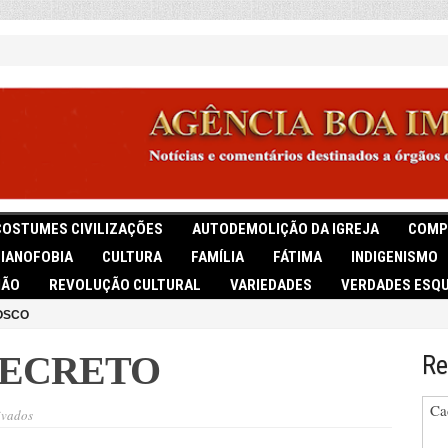
COSTUMES CIVILIZAÇÕES
AUTODEMOLIÇÃO DA IGREJA
COMP
TIANOFOBIA
CULTURA
FAMÍLIA
FÁTIMA
INDIGENISMO
IÃO
REVOLUÇÃO CULTURAL
VARIEDADES
VERDADES ESQU
OSCO
DECRETO
Re
Ca
em
ivados
ALEGRIA
POR