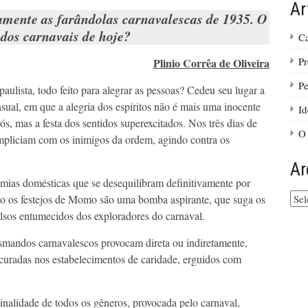
Ar
ramente as farândolas carnavalescas de 1935. O
 dos carnavais de hoje?
Ca
Pr
Plinio Corrêa de Oliveira
Pe
paulista, todo feito para alegrar as pessoas? Cedeu seu lugar a
sual, em que a alegria dos espíritos não é mais uma inocente
Id
ós, mas a festa dos sentidos superexcitados. Nos três dias de
O 
umpliciam com os inimigos da ordem, agindo contra os
Ar
ias domésticas que se desequilibram definitivamente por
Arq
to os festejos de Momo são uma bomba aspirante, que suga os
do
olsos entumecidos dos exploradores do carnaval.
site
smandos carnavalescos provocam direta ou indiretamente,
curadas nos estabelecimentos de caridade, erguidos com
nalidade de todos os gêneros, provocada pelo carnaval,