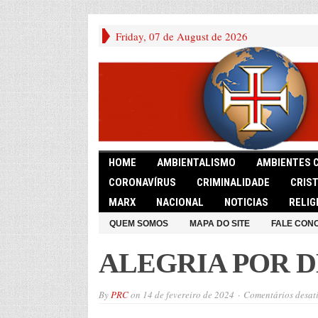
Friday, 07 de August de 2026
HOME
AMBIENTALISMO
AMBIENTES 
CORONAVÍRUS
CRIMINALIDADE
CRIS
MARX
NACIONAL
NOTICIAS
RELIG
QUEM SOMOS
MAPA DO SITE
FALE CON
ALEGRIA POR 
By
PRC
on
14 de fevereiro de 2024
Comentários desat