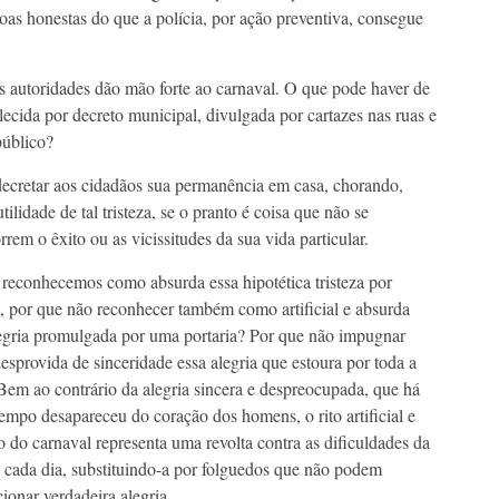
oas honestas do que a polícia, por ação preventiva, consegue
s autoridades dão mão forte ao carnaval. O que pode haver de
elecida por decreto municipal, divulgada por cartazes nas ruas e
público?
decretar aos cidadãos sua permanência em casa, chorando,
tilidade de tal tristeza, se o pranto é coisa que não se
m o êxito ou as vicissitudes da sua vida particular.
reconhecemos como absurda essa hipotética tristeza por
, por que não reconhecer também como artificial e absurda
egria promulgada por uma portaria? Por que não impugnar
sprovida de sinceridade essa alegria que estoura por toda a
Bem ao contrário da alegria sincera e despreocupada, que há
empo desapareceu do coração dos homens, o rito artificial e
o do carnaval representa uma revolta contra as dificuldades da
 cada dia, substituindo-a por folguedos que não podem
ionar verdadeira alegria.