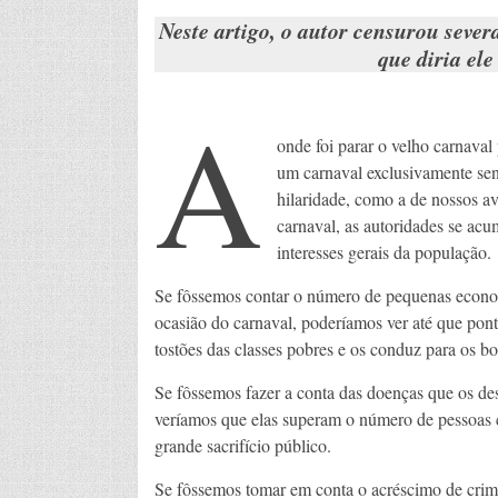
Neste artigo, o autor censurou seve
que diria ele
A
onde foi parar o velho carnaval 
um carnaval exclusivamente sen
hilaridade, como a de nossos av
carnaval, as autoridades se ac
interesses gerais da população.
Se fôssemos contar o número de pequenas econom
ocasião do carnaval, poderíamos ver até que pon
tostões das classes pobres e os conduz para os b
Se fôssemos fazer a conta das doenças que os de
veríamos que elas superam o número de pessoas 
grande sacrifício público.
Se fôssemos tomar em conta o acréscimo de crimi