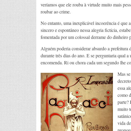
veríamos que ele rouba à virtude muito mais pess
roubar ao crime.
No entanto, uma inexplicável incoerência é que a
sincero e espontâneo nessa alegria fictícia, estab
fomentada por um colossal derrame do dinheiro 
Alguém poderia considerar absurdo a prefeitura 
durante três dias do ano. E se perguntaria qual a u
encomenda. Ri ou chora cada um segundo lhe corre
Mas se 
decreto
essa al
como de
parte? 
muito t
satânic
vida de
proporc