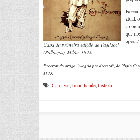
Fazend
atual, 
a ópera
que nos
ópera?
Capa da primeira edição de Pagliacci
(Palhaços), Milão, 1892.
_____
Excertos do artigo “Alegria por decreto”, de Plinio Cor
1935.
Carnaval
,
Imoralidade
,
tristeza