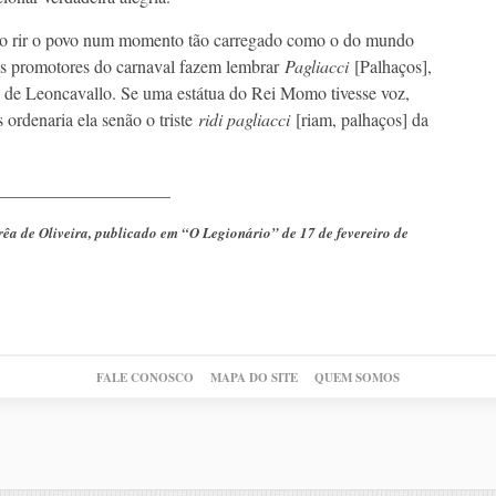
o rir o povo num momento tão carregado como o do mundo
os promotores do carnaval fazem lembrar
Pagliacci
[Palhaços],
 de Leoncavallo. Se uma estátua do Rei Momo tivesse voz,
 ordenaria ela senão o triste
ridi pagliacci
[riam, palhaços] da
____________________
rêa de Oliveira, publicado em “O Legionário” de 17 de fevereiro de
FALE CONOSCO
MAPA DO SITE
QUEM SOMOS