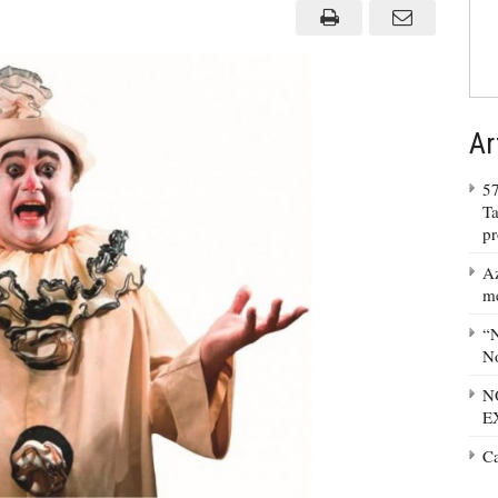
DECRETO
Ar
57
Ta
p
Az
m
“N
No
N
E
C