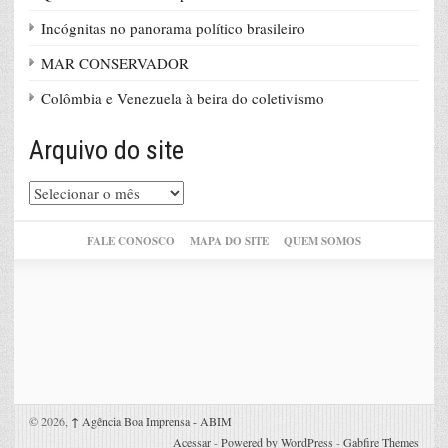
Incógnitas no panorama político brasileiro
MAR CONSERVADOR
Colômbia e Venezuela à beira do coletivismo
Arquivo do site
Arquivo
do
site
FALE CONOSCO
MAPA DO SITE
QUEM SOMOS
© 2026,
↑
Agência Boa Imprensa - ABIM
Acessar
-
Powered by WordPress
-
Gabfire Themes