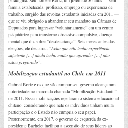
paradigma. Seu nome é Boric, um jovem de 36 anos — sem
família estabelecida, profissão, emprego ou experiência de
trabalho, surgido das revoltas estudantis iniciadas em 2011 —
que se viu obrigado a abandonar seu mandato na Câmara de
Deputados para ingressar “voluntariamente” em um centro
psiquiátrico para transtorno obsessivo compulsivo, doença
mental que diz sofrer “desde criança”. Seis meses antes das
eleições, ele declarou:
“Acho que não tenho experiência
suficiente […] ainda tenho muito que aprender […] não
estou preparado”.
Mobilização estudantil no Chile em 2011
Gabriel Boric e os que vão compor seu governo alcançaram
notoriedade no marco da chamada “Mobilização Estudantil”
de 2011. Essas mobilizações rejeitaram o sistema educacional
chileno, considerando que nele os indivíduos tinham muita
participação e o Estado não cumpria o seu papel.
Posteriormente, em 2017, o governo de esquerda da ex-
presidente Bachelet facilitou a ascensão de seus líderes ao