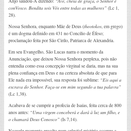
Anjo saudou-A dizendo:
“Ave, cheia de graça, o Senhor é
conVosco. Bendita sois Vós entre todas as mulheres”
(Lc 1,
28).
Nossa Senhora, enquanto Mãe de Deus (
theotokos
, em grego)
é um dogma definido em 431 no Concílio de Éfeso;
proclamação feita por São Cirílo, Patriarca de Alexandria.
Em seu Evangelho, São Lucas narra o momento da
Anunciação, que deixou Nossa Senhora perplexa, pois não
entendia como essa concepção virginal se daria, mas na sua
plena confiança em Deus e na certeza absoluta de que para
Ele nada era impossível, sua resposta foi sublime:
“Eis aqui a
escrava do Senhor. Faça-se em mim segundo a tua palavra”
(Lc 1,38).
Acabava de se cumprir a profecia de Isaías, feita cerca de 800
anos antes:
“Uma virgem conceberá e dará à luz um filho, e
o chamará Deus Conosco”
(Is 7,14).
Naquele momento envolto num celestial mistério ocorreu a