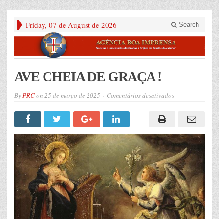
Friday, 07 de August de 2026
Search
AVE CHEIA DE GRAÇA !
em
By
PRC
on
25 de março de 2025
Comentários desativados
AVE
CHEIA
DE
GRAÇA
!