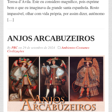
Teresa d’Ávila. Este eu considero magnífico, pois exprime
bem o que eu imaginava da grande santa espanhola. Rosto
impassível, olhar com vida própria, por assim dizer, autônomo
[…]
ANJOS ARCABUZEIROS
By
PRC
on
29 de setembro de 2024
Ambientes Costumes
Civilizações