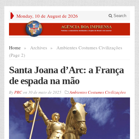
Monday, 10 de August de 2026
Search
Home
»
Archives
»
Ambientes Costumes Civilizações
(Page 2)
Santa Joana d’Arc: a França
de espada na mão
By
PRC
on
30 de maio de 2025
Ambientes Costumes Civilizações