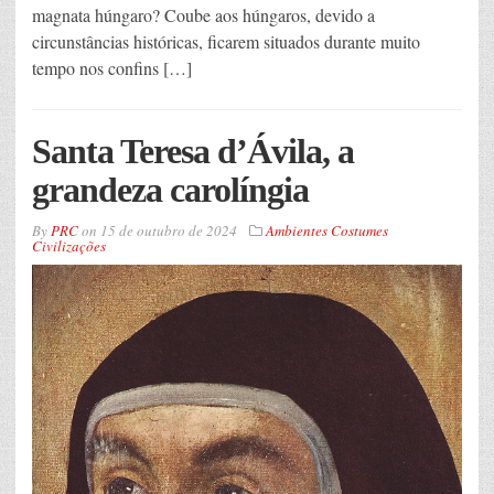
magnata húngaro? Coube aos húngaros, devido a
circunstâncias históricas, ficarem situados durante muito
tempo nos confins […]
Santa Teresa d’Ávila, a
grandeza carolíngia
By
PRC
on
15 de outubro de 2024
Ambientes Costumes
Civilizações