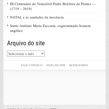
III Centenário do Venerável Padre Belchior de Pontes —
(1719 – 2019)
NATAL e as saudades da inocência
Santo Antônio Maria Zaccaria, cognominado homem
angélico
Arquivo do site
Arquivo
do
site
FALE CONOSCO
MAPA DO SITE
QUEM SOMOS