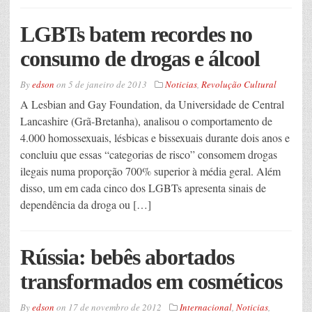
LGBTs batem recordes no
consumo de drogas e álcool
By
edson
on
5 de janeiro de 2013
Noticias
,
Revolução Cultural
A Lesbian and Gay Foundation, da Universidade de Central
Lancashire (Grã-Bretanha), analisou o comportamento de
4.000 homossexuais, lésbicas e bissexuais durante dois anos e
concluiu que essas “categorias de risco” consomem drogas
ilegais numa proporção 700% superior à média geral. Além
disso, um em cada cinco dos LGBTs apresenta sinais de
dependência da droga ou […]
Rússia: bebês abortados
transformados em cosméticos
By
edson
on
17 de novembro de 2012
Internacional
,
Noticias
,