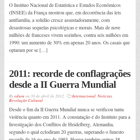
O Instituo Nacional de Estatística e Estudos Econômicos
(INSEE) da França mostrou que, em decorrência das leis
antifamília, a solidão cresce assustadoramente, com
desastrosas sequelas psicológicas e morais. Mais de nove
milhões de franceses vivem sozinhos, contra seis milhões em
1990: um aumento de 30% em apenas 20 anos. Os casais que
optaram por se […]
2011: recorde de conflagrações
desde a II Guerra Mundial
By
edson
on
30 de abril de 2012
Internacional
,
Noticias
,
Revolução Cultural
Desde o fim da II Guerra Mundial nunca se verificou tanta
violência quanto em 2011. A constatação é do Instituto para a
Investigação dos Conflitos de Heidelberg, Alemanha,
segundo o qual eclodiram 20 guerras, superando o funesto
recorde de 16 no ano de 1993. Houve também outros 38