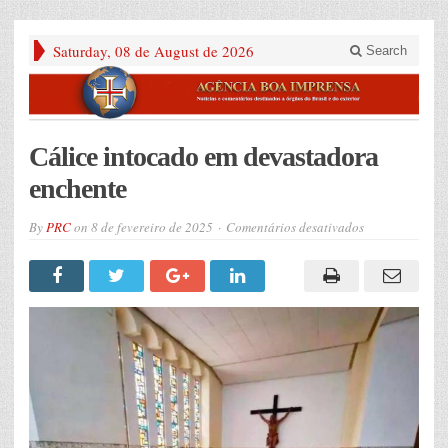
Saturday, 08 de August de 2026
Search
Cálice intocado em devastadora
enchente
em
By
PRC
on
8 de fevereiro de 2025
Comentários desativados
Cálice
intocado
em
devastadora
enchente