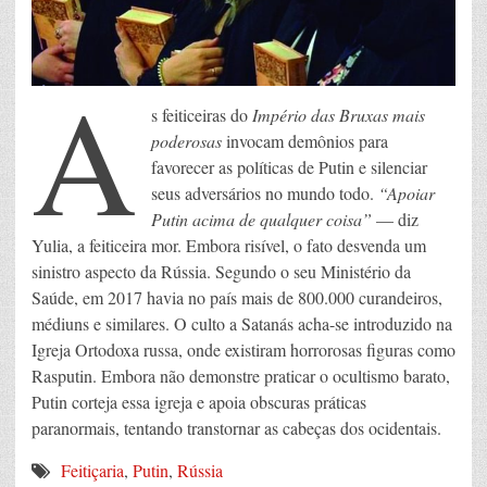
A
s feiticeiras do
Império das Bruxas mais
poderosas
invocam demônios para
favorecer as políticas de Putin e silenciar
seus adversários no mundo todo.
“Apoiar
Putin acima de qualquer coisa”
— diz
Yulia, a feiticeira mor. Embora risível, o fato desvenda um
sinistro aspecto da Rússia. Segundo o seu Ministério da
Saúde, em 2017 havia no país mais de 800.000 curandeiros,
médiuns e similares. O culto a Satanás acha-se introduzido na
Igreja Ortodoxa russa, onde existiram horrorosas figuras como
Rasputin. Embora não demonstre praticar o ocultismo barato,
Putin corteja essa igreja e apoia obscuras práticas
paranormais, tentando transtornar as cabeças dos ocidentais.
Feitiçaria
,
Putin
,
Rússia