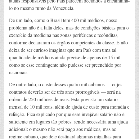
atuais responsáveis pelo País parecem decididos a encaminhá-
lo no mesmo rumo da Venezuela.
De um lado, como o Brasil tem 400 mil médicos, nosso
problema não é a falta deles, mas de condições básicas para o
exercício da medicina nas zonas periféricas e recônditas,
conforme declararam os órgãos competentes da classe. E não
deixa de ser curioso imaginar que um País com uma tal
quantidade de médicos ainda precise de apenas de 15 mil,
como se esse contingente não pudesse ser preenchido por
nacionais.
De outro lado, o custo desses quatro mil cubanos — cujos
contratos deverão ser de três anos prorrogáveis — será na
ordem de 250 milhões de reais. Está previsto um salário
mensal de 10 mil reais, além de ajuda de custo para moradia e
refeição. Fica explicado por que esse invejável salário não é
suficiente em lugares tão pobres, sendo necessária uma ajuda
adicional: o mesmo não será pago aos médicos, mas ao
regime cubano, que dele destinará algumas migalhas para