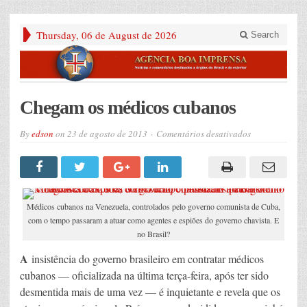
Thursday, 06 de August de 2026
Search
Chegam os médicos cubanos
em
By
edson
on
23 de agosto de 2013
Comentários desativados
Chegam
os
médicos
cubanos
Médicos cubanos na Venezuela, controlados pelo governo comunista de Cuba,
com o tempo passaram a atuar como agentes e espiões do governo chavista. E
no Brasil?
A
insistência do governo brasileiro em contratar médicos
cubanos — oficializada na última terça-feira, após ter sido
desmentida mais de uma vez — é inquietante e revela que os