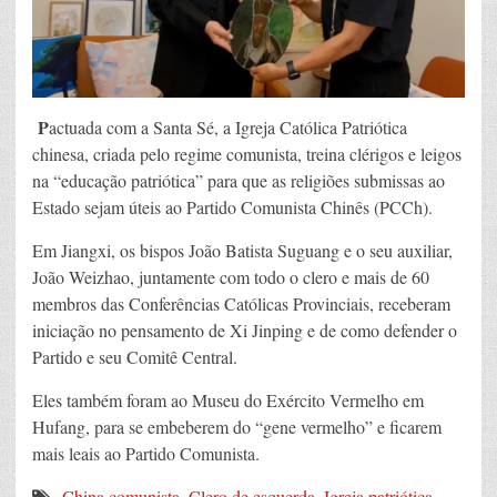
P
actuada com a Santa Sé, a Igreja Católica Patriótica
chinesa, criada pelo regime comunista, treina clérigos e leigos
na “educação patriótica” para que as religiões submissas ao
Estado sejam úteis ao Partido Comunista Chinês (PCCh).
Em Jiangxi, os bispos João Batista Suguang e o seu auxiliar,
João Weizhao, juntamente com todo o clero e mais de 60
membros das Conferências Católicas Provinciais, receberam
iniciação no pensamento de Xi Jinping e de como defender o
Partido e seu Comitê Central.
Eles também foram ao Museu do Exército Vermelho em
Hufang, para se embeberem do “gene vermelho” e ficarem
mais leais ao Partido Comunista.
China comunista
,
Clero de esquerda
,
Igreja patriótica