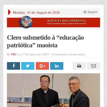
Monday, 10 de August de 2026
Search
Clero submetido à “educação
patriótica” maoísta
em
By
PRC
on
17 de março de 2025
Comentários desativados
Clero
submetido
à
“educação
patriótica”
maoísta