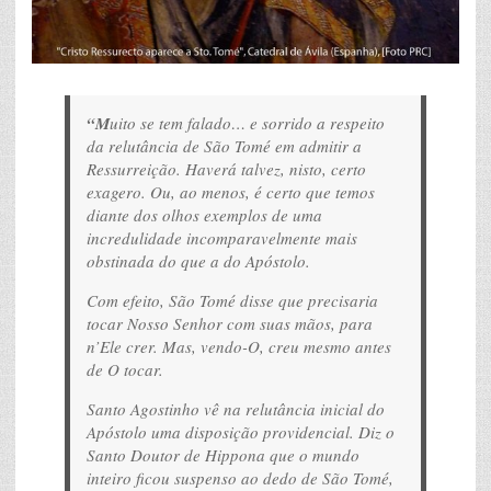
“M
uito se tem falado… e sorrido a respeito
da relutância de São Tomé em admitir a
Ressurreição. Haverá talvez, nisto, certo
exagero. Ou, ao menos, é certo que temos
diante dos olhos exemplos de uma
incredulidade incomparavelmente mais
obstinada do que a do Apóstolo.
Com efeito, São Tomé disse que precisaria
tocar Nosso Senhor com suas mãos, para
n’Ele crer. Mas, vendo-O, creu mesmo antes
de O tocar.
Santo Agostinho vê na relutância inicial do
Apóstolo uma disposição providencial. Diz o
Santo Doutor de Hippona que o mundo
inteiro ficou suspenso ao dedo de São Tomé,