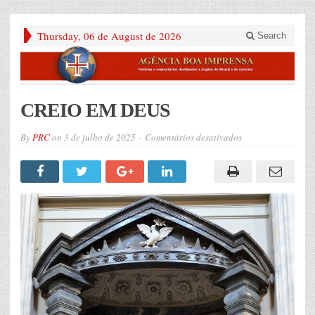
Thursday, 06 de August de 2026
Search
CREIO EM DEUS
em
By
PRC
on
3 de julho de 2025
Comentários desativados
CREIO
EM
DEUS