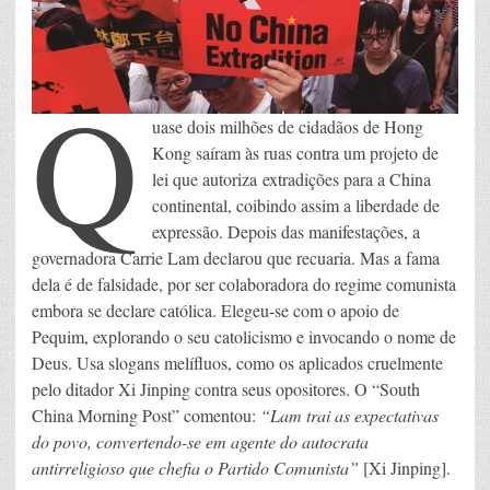
Q
uase dois milhões de cidadãos de Hong
Kong saíram às ruas contra um projeto de
lei que autoriza extradições para a China
continental, coibindo assim a liberdade de
expressão. Depois das manifestações, a
governadora Carrie Lam declarou que recuaria. Mas a fama
dela é de falsidade, por ser colaboradora do regime comunista
embora se declare católica. Elegeu-se com o apoio de
Pequim, explorando o seu catolicismo e invocando o nome de
Deus. Usa slogans melífluos, como os aplicados cruelmente
pelo ditador Xi Jinping contra seus opositores. O “South
China Morning Post” comentou:
“Lam
trai as expectativas
do povo, convertendo-se em agente do autocrata
antirreligioso que chefia o Partido Comunista”
[Xi Jinping].