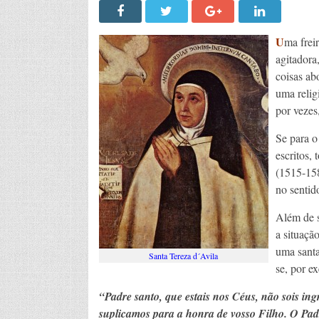
U
ma frei
agitadora
coisas ab
uma relig
por vezes,
Se para o
escritos, 
(1515-158
no sentido
Além de s
a situaçã
uma santa
Santa Tereza d´Avila
se, por e
“Padre santo, que estais nos Céus, não sois ing
suplicamos para a honra de vosso Filho. O Pad