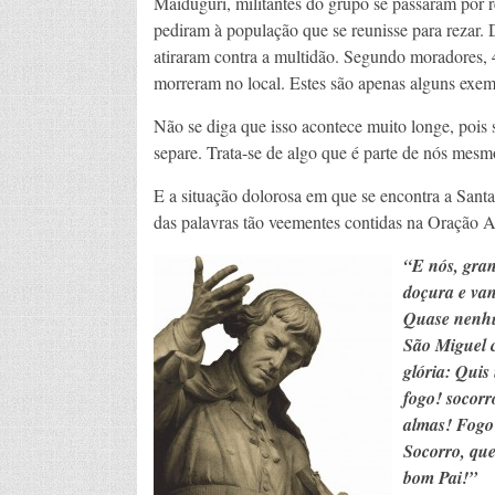
Maiduguri, militantes do grupo se passaram por r
pediram à população que se reunisse para rezar. 
atiraram contra a multidão. Segundo moradores, 
morreram no local. Estes são apenas alguns exem
Não se diga que isso acontece muito longe, pois s
separe. Trata-se de algo que é parte de nós mesm
E a situação dolorosa em que se encontra a Santa 
das palavras tão veementes contidas na Oração 
“E nós, gran
doçura e van
Quase nenhu
São Miguel c
glória: Quis
fogo! socorr
almas! Fogo 
Socorro, que
bom Pai!”