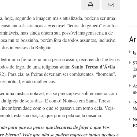
extremos,
orações
extremas
ra, hoje, segundo a imagem mais atualizada, poderia ser uma
, ensinando às crianças a execrável “teoria do gênero” e outras
omináveis, mas ainda ontem sua possível imagem seria a de
Ar
iosa muito boazinha, porém fora de todos assuntos, inclusive,
 dos interesses da Religião.
Ig
 leitor uma freira seria uma pessoa assim, recomendo-lhe ler os
57
Santa Teresa d’Ávila
todos de fogo, de uma religiosa santa:
Ta
2). Para ela, as freiras deveriam ser combatentes, “homens”,
p
 espiritual, e não mulhericas.
Az
m
er uma mística notável, ela se preocupava sobremaneira com
o da Igreja de seus dias. E como! Nota-se em Santa Teresa,
“N
 inconformidade com o que se passava em torno dela. Veja-
No
xemplo, esta sua oração, que prima pela santa ousadia:
N
E
rato para que eu pense que deixareis de fazer o que Vos
re Eterno! Vede que não se podem esquecer tantos açoites e