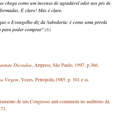
 que chega como um incenso de agradável odor aos pés de
formadas. É claro! Mas é claro.
 que o Evangelho diz da Sabedoria: é como uma pérola
m para poder comprar”.
(6)
unitate Dicendae
, Artpress, São Paulo, 1997, p.366.
ma Virgem
, Vozes, Petrópolis,1985, p. 301 e ss.
rramento de um Congresso anti-comunista no auditório da
-71.