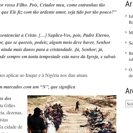
Ar
 por vosso Filho. Pois, Criador meu, como entranhas tão
que Ele fez com tão ardente amor, seja tido por tão pouco?”
Is
B
:
Ma
entenciar a Cristo. […] Suplico-Vos, pois, Padre Eterno,
or, que se quereis, podeis; algum meio deve haver, Senhor
Se
ainda mais danos para a cristandade. Já, Senhor; já,
Bi
de sempre em tanta tempestade esta nave da Igreja, e salvai-
is
O 
s aplicar ao Iraque e à Nigéria nos dias atuais.
d
ram marcados com um “N”, que significa
Ar
as dos
Arq
a Gilles
do
ia, dezenas,
site
istas
Na cidade de