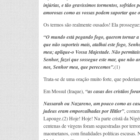
injúrias, e tão gravíssimos tormentos, sofridos
amorosas como as vossas podem suportar que o 
Os termos são realmente ousados! Ela prossegue
“O mundo está pegando fogo, querem tornar a s
que não suporteis mais, atalhai este fogo, Senh
meu; aplique-o Vossa Majestade. Não permitais 
Senhor, fazei que sossegue este mar, que não an
nos, Senhor meu, que perecemos”.
(1)
Trata-se de uma oração muito forte, que poderíamo
Em Mossul (Iraque),
“as casas dos cristãos fo
Nassarah ou Nazareno, um pouco como as cas
judeus eram emporcalhadas por Hitler”
, coment
Lapouge.(2) Hoje! Hoje! Na parte cristã da Nigér
centenas de virgens foram sequestradas por terror
maometanos, com finalidades políticas escusas. 