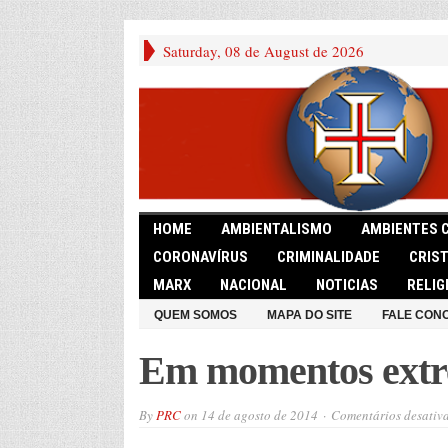
Saturday, 08 de August de 2026
HOME
AMBIENTALISMO
AMBIENTES 
CORONAVÍRUS
CRIMINALIDADE
CRIS
MARX
NACIONAL
NOTICIAS
RELIG
QUEM SOMOS
MAPA DO SITE
FALE CON
Em momentos extre
By
PRC
on
14 de agosto de 2014
Comentários desativ