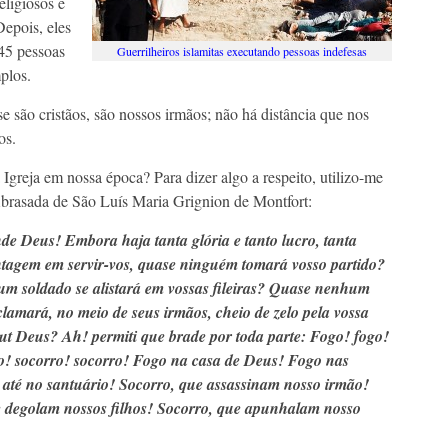
eligiosos e
Depois, eles
45 pessoas
Guerrilheiros islamitas executando pessoas indefesas
plos.
e são cristãos, são nossos irmãos; não há distância que nos
os.
Igreja em nossa época? Para dizer algo a respeito, utilizo-me
Abrasada de São Luís Maria Grignion de Montfort:
de Deus! Embora haja tanta glória e tanto lucro, tanta
tagem em servir-vos, quase ninguém tomará vosso partido?
m soldado se alistará em vossas fileiras? Quase nenhum
lamará, no meio de seus irmãos, cheio de zelo pela vossa
 ut Deus? Ah! permiti que brade por toda parte: Fogo! fogo!
o! socorro! socorro! Fogo na casa de Deus! Fogo nas
até no santuário! Socorro, que assassinam nosso irmão!
 degolam nossos filhos! Socorro, que apunhalam nosso