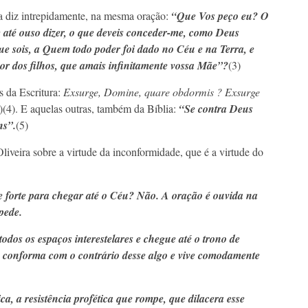
a diz intrepidamente, na mesma oração:
“Que Vos peço eu? O
e até ouso dizer, o que deveis conceder-me, como Deus
ue sois, a Quem todo poder foi dado no Céu e na Terra, e
r dos filhos, que amais infinitamente vossa Mãe”?
(3)
as da Escritura:
Exsurge, Domine, quare obdormis ? Exsurge
)(4). E aquelas outras, também da Bíblia:
“Se contra Deus
ns”.
(5)
iveira sobre a virtude da inconformidade, que é a virtude do
 forte para chegar até o Céu? Não. A oração é ouvida na
pede.
dos os espaços interestelares e chegue até o trono de
 conforma com o contrário desse algo e vive comodamente
ca, a resistência profética que rompe, que dilacera esse