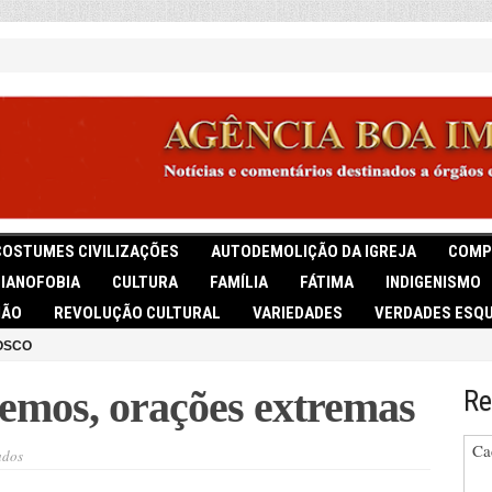
COSTUMES CIVILIZAÇÕES
AUTODEMOLIÇÃO DA IGREJA
COMP
TIANOFOBIA
CULTURA
FAMÍLIA
FÁTIMA
INDIGENISMO
IÃO
REVOLUÇÃO CULTURAL
VARIEDADES
VERDADES ESQU
OSCO
mos, orações extremas
Re
Ca
em
ados
Em
momentos