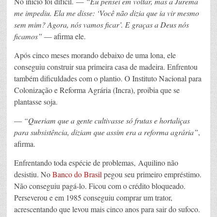
No início foi difícil. —
“Eu pensei em voltar, mas a Jurema
me impediu. Ela me disse: ‘Você não dizia que ia vir mesmo
sem mim? Agora, nós vamos ficar’. E graças a Deus nós
ficamos”
— afirma ele.
Após cinco meses morando debaixo de uma lona, ele
conseguiu construir sua primeira casa de madeira. Enfrentou
também dificuldades com o plantio. O Instituto Nacional para
Colonização e Reforma Agrária (Incra), proibia que se
plantasse soja.
—
“Queriam que a gente cultivasse só frutas e hortaliças
para subsistência, diziam que assim era a reforma agrária”
,
afirma.
Enfrentando toda espécie de problemas, Aquilino não
desistiu. No
Banco do Brasil
pegou seu primeiro empréstimo.
Não conseguiu pagá-lo. Ficou com o crédito bloqueado.
Perseverou e em 1985 conseguiu comprar um trator,
acrescentando que levou mais cinco anos para sair do sufoco.