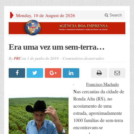
Monday, 10 de August de 2026
Search
Era uma vez um sem-terra…
em
By
PRC
on
1 de junho de 2019
Comentários desativados
Era
uma
vez
um
sem-
terra…
·
Francisco Machado
N
as cercanias da cidade de
Ronda Alta (RS), no
acostamento de uma
estrada, aproximadamente
1000 famílias de sem-terra
encontravam-se