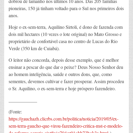
dobrou de tamanho nos últimos 10 anos. Das 205 famílias
pioneiras, 150 já tinham voltado para o Sul nos primeiros dois
anos.
Hoje o ex-sem-terra, Aquilino Sirtoli, é dono de fazenda com
dois mil hectares (10 vezes o lote original) no Mato Grosso e
proprietário de confortável casa no centro de Lucas do Rio
Verde (350 km de Cuiabá).
O leitor não concorda, depois desse exemplo, que é melhor
ensinar a pescar do que dar o peixe? Deus Nosso Senhor deu
ao homem inteligência, saúde e outros dons, que, como
sementes, devemos cultivar e fazer prosperar. Assim procedeu
o Sr. Aquilino, o ex-sem-terra e hoje próspero fazendeiro.
____________
(Fonte:
https://gauchazh.clicrbs.com.br/politica/noticia/2019/05/ex-
sem-terra-gaucho-que-virou-fazendeiro-critica-mst-e-modelo-
de-reforma-agraria-cjvt8yiq704qr01ohh73bok3v.html
).