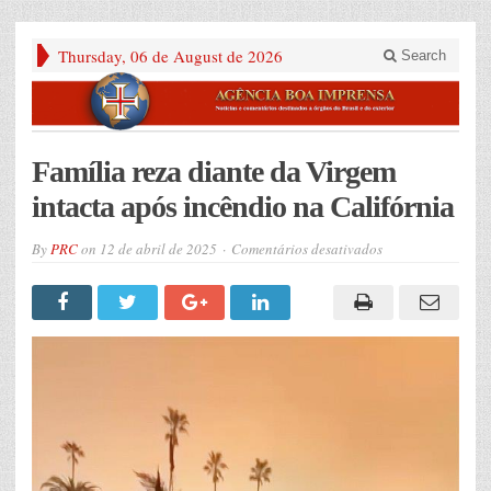
Thursday, 06 de August de 2026
Search
Família reza diante da Virgem
intacta após incêndio na Califórnia
em
By
PRC
on
12 de abril de 2025
Comentários desativados
Família
reza
diante
da
Virgem
intacta
após
incêndio
na
Califórnia