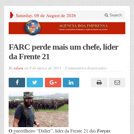
Saturday, 08 de August de 2026
Search
FARC perde mais um chefe, líder
da Frente 21
em
By
edson
on
9 de março de 2011
Comentários desativados
FARC
perde
mais
um
chefe,
líder
da
Frente
21
O
guerrilheiro “Didier”, líder da Frente 21 das
Forças