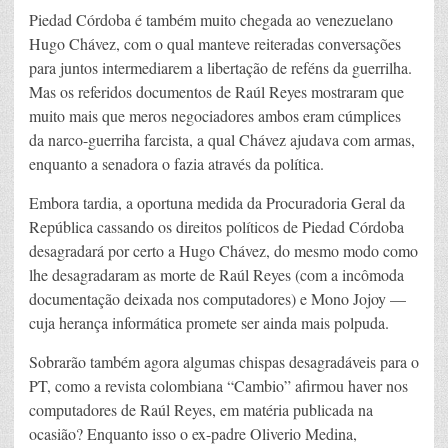
Piedad Córdoba é também muito chegada ao venezuelano
Hugo Chávez, com o qual manteve reiteradas conversações
para juntos intermediarem a libertação de reféns da guerrilha.
Mas os referidos documentos de Raúl Reyes mostraram que
muito mais que meros negociadores ambos eram cúmplices
da narco-guerriha farcista, a qual Chávez ajudava com armas,
enquanto a senadora o fazia através da política.
Embora tardia, a oportuna medida da Procuradoria Geral da
República cassando os direitos políticos de Piedad Córdoba
desagradará por certo a Hugo Chávez, do mesmo modo como
lhe desagradaram as morte de Raúl Reyes (com a incômoda
documentação deixada nos computadores) e Mono Jojoy —
cuja herança informática promete ser ainda mais polpuda.
Sobrarão também agora algumas chispas desagradáveis para o
PT, como a revista colombiana “Cambio” afirmou haver nos
computadores de Raúl Reyes, em matéria publicada na
ocasião? Enquanto isso o ex-padre Oliverio Medina,