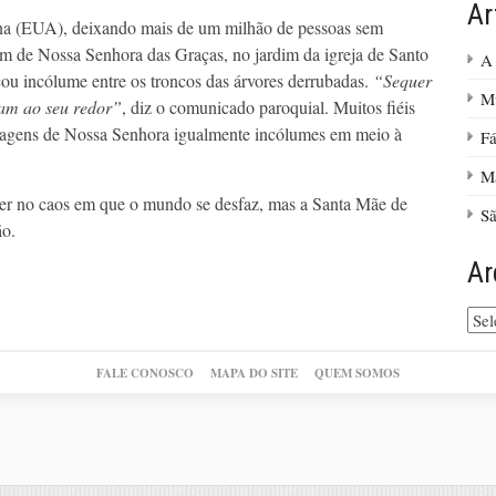
Ar
na (EUA), deixando mais de um milhão de pessoas sem
m de Nossa Senhora das Graças, no jardim da igreja de Santo
A 
cou incólume entre os troncos das árvores derrubadas.
“Sequer
Mú
íam ao seu redor”
, diz o comunicado paroquial. Muitos fiéis
imagens de Nossa Senhora igualmente incólumes em meio à
Fá
Ma
rrer no caos em que o mundo se desfaz, mas a Santa Mãe de
Sã
o.
Ar
Arq
do
site
FALE CONOSCO
MAPA DO SITE
QUEM SOMOS