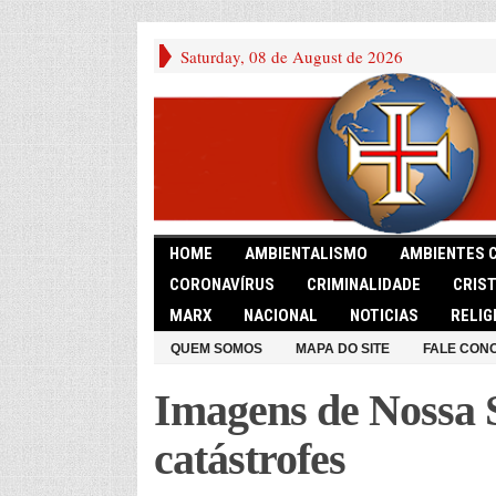
Saturday, 08 de August de 2026
HOME
AMBIENTALISMO
AMBIENTES 
CORONAVÍRUS
CRIMINALIDADE
CRIS
MARX
NACIONAL
NOTICIAS
RELIG
QUEM SOMOS
MAPA DO SITE
FALE CON
Imagens de Nossa 
catástrofes