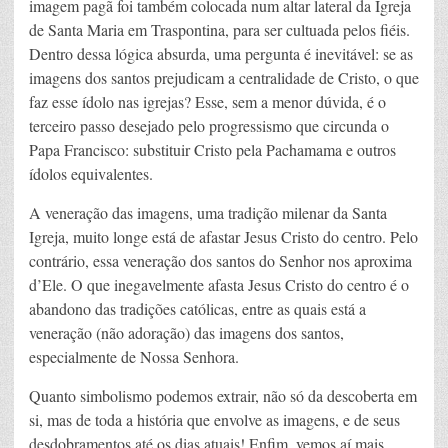
imagem pagã foi também colocada num altar lateral da Igreja
de Santa Maria em Traspontina, para ser cultuada pelos fiéis.
Dentro dessa lógica absurda, uma pergunta é inevitável: se as
imagens dos santos prejudicam a centralidade de Cristo, o que
faz esse ídolo nas igrejas? Esse, sem a menor dúvida, é o
terceiro passo desejado pelo progressismo que circunda o
Papa Francisco: substituir Cristo pela Pachamama e outros
ídolos equivalentes.
A veneração das imagens, uma tradição milenar da Santa
Igreja, muito longe está de afastar Jesus Cristo do centro. Pelo
contrário, essa veneração dos santos do Senhor nos aproxima
d’Ele. O que inegavelmente afasta Jesus Cristo do centro é o
abandono das tradições católicas, entre as quais está a
veneração (não adoração) das imagens dos santos,
especialmente de Nossa Senhora.
Quanto simbolismo podemos extrair, não só da descoberta em
si, mas de toda a história que envolve as imagens, e de seus
desdobramentos até os dias atuais! Enfim, vemos aí mais