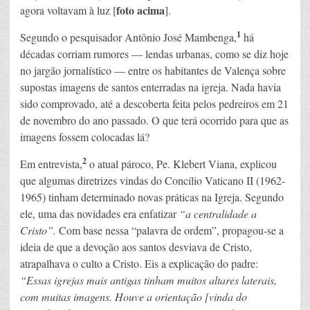
foto acima
agora voltavam à luz [
].
1
Segundo o pesquisador Antônio José Mambenga,
há
décadas corriam rumores — lendas urbanas, como se diz hoje
no jargão jornalístico — entre os habitantes de Valença sobre
supostas imagens de santos enterradas na igreja. Nada havia
sido comprovado, até a descoberta feita pelos pedreiros em 21
de novembro do ano passado. O que terá ocorrido para que as
imagens fossem colocadas lá?
2
Em entrevista,
o atual pároco, Pe. Klebert Viana, explicou
que algumas diretrizes vindas do Concílio Vaticano II (1962-
1965) tinham determinado novas práticas na Igreja. Segundo
ele, uma das novidades era enfatizar
“a centralidade a
Cristo”.
Com base nessa “palavra de ordem”, propagou-se a
ideia de que a devoção aos santos desviava de Cristo,
atrapalhava o culto a Cristo. Eis a explicação do padre:
“Essas igrejas mais antigas tinham muitos altares laterais,
com muitas imagens. Houve a orientação [vinda do