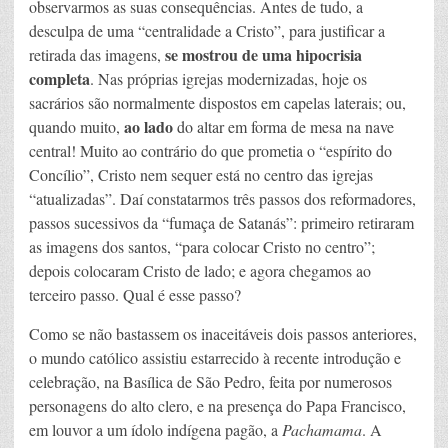
observarmos as suas consequências. Antes de tudo, a
desculpa de uma “centralidade a Cristo”, para justificar a
se mostrou de uma
hipocrisia
retirada das imagens,
completa
. Nas próprias igrejas modernizadas, hoje os
sacrários são normalmente dispostos em capelas laterais; ou,
ao lado
quando muito,
do altar em forma de mesa na nave
central! Muito ao contrário do que prometia o “espírito do
Concílio”, Cristo nem sequer está no centro das igrejas
“atualizadas”. Daí constatarmos três passos dos reformadores,
passos sucessivos da “fumaça de Satanás”: primeiro retiraram
as imagens dos santos, “para colocar Cristo no centro”;
depois colocaram Cristo de lado; e agora chegamos ao
terceiro passo. Qual é esse passo?
Como se não bastassem os inaceitáveis dois passos anteriores,
o mundo católico assistiu estarrecido à recente introdução e
celebração, na Basílica de São Pedro, feita por numerosos
personagens do alto clero, e na presença do Papa Francisco,
em louvor a um ídolo indígena pagão, a
Pachamama
. A