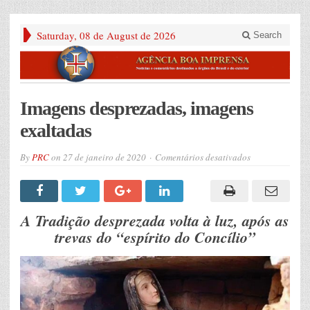
Saturday, 08 de August de 2026
Search
Imagens desprezadas, imagens
exaltadas
em
By
PRC
on
27 de janeiro de 2020
Comentários desativados
Imagens
desprezadas,
imagens
exaltadas
A Tradição desprezada volta à luz, após as
trevas do “espírito do Concílio”