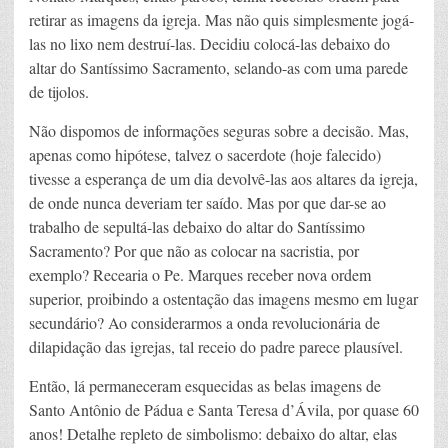
retirar as imagens da igreja. Mas não quis simplesmente jogá-
las no lixo nem destruí-las. Decidiu colocá-las debaixo do
altar do Santíssimo Sacramento, selando-as com uma parede
de tijolos.
Não dispomos de informações seguras sobre a decisão. Mas,
apenas como hipótese, talvez o sacerdote (hoje falecido)
tivesse a esperança de um dia devolvê-las aos altares da igreja,
de onde nunca deveriam ter saído. Mas por que dar-se ao
trabalho de sepultá-las debaixo do altar do Santíssimo
Sacramento? Por que não as colocar na sacristia, por
exemplo? Recearia o Pe. Marques receber nova ordem
superior, proibindo a ostentação das imagens mesmo em lugar
secundário? Ao considerarmos a onda revolucionária de
dilapidação das igrejas, tal receio do padre parece plausível.
Então, lá permaneceram esquecidas as belas imagens de
Santo Antônio de Pádua e Santa Teresa d’Ávila, por quase 60
anos! Detalhe repleto de simbolismo: debaixo do altar, elas