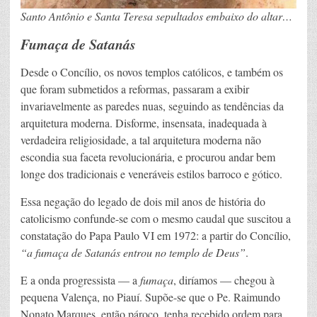
Santo Antônio e Santa Teresa sepultados embaixo do altar…
Fumaça de Satanás
Desde o Concílio, os novos templos católicos, e também os
que foram submetidos a reformas, passaram a exibir
invariavelmente as paredes nuas, seguindo as tendências da
arquitetura moderna. Disforme, insensata, inadequada à
verdadeira religiosidade, a tal arquitetura moderna não
escondia sua faceta revolucionária, e procurou andar bem
longe dos tradicionais e veneráveis estilos barroco e gótico.
Essa negação do legado de dois mil anos de história do
catolicismo confunde-se com o mesmo caudal que suscitou a
constatação do Papa Paulo VI em 1972: a partir do Concílio,
“a fumaça de Satanás entrou no templo de Deus”
.
E a onda progressista — a
fumaça
, diríamos — chegou à
pequena Valença, no Piauí. Supõe-se que o Pe. Raimundo
Nonato Marques, então pároco, tenha recebido ordem para