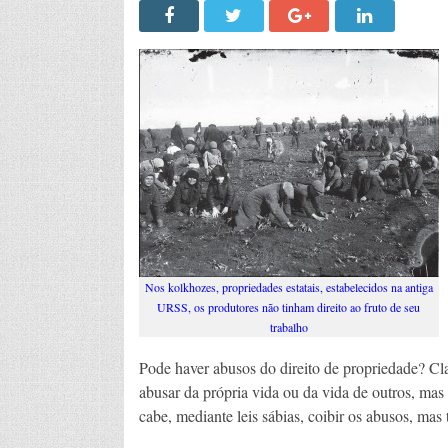
Nos kolkhozes, propriedades estatais, estabelecidos na antiga
URSS, os produtores não tinham direito ao fruto de seu
trabalho
Pode haver abusos do direito de propriedade? Cl
abusar da própria vida ou da vida de outros, mas
cabe, mediante leis sábias, coibir os abusos, ma