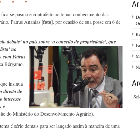
* * *
Ar
 fica-se pasmo e contrafeito ao tomar conhecimento das
De
foto
rio, Patrus Ananias [
], por ocasião de sua posse em 6 de
Or
Rú
o debate’ no país sobre ‘o conceito
de propriedade’, que
Fá
lista’ no
Mi
 com Patrus
ica Bérgamo,
Nã
Ar
que insinua
o direito de
Arq
o interesse
do
o e
site
 site do Ministério do Desenvolvimento Agrário).
tema é sério demais para ser lançado assim à maneira de uma