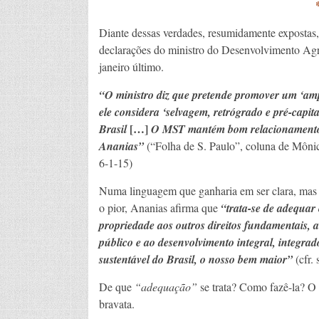
Diante dessas verdades, resumidamente expostas,
declarações do ministro do Desenvolvimento Agrá
janeiro último.
“O ministro diz que pretende promover um ‘ampl
ele considera ‘selvagem, retrógrado e pré-capita
[…]
Brasil
O MST mantém bom relacionamento
Ananias”
(“Folha de S. Paulo”, coluna de Môn
6-1-15)
Numa linguagem que ganharia em ser clara, mas 
o pior, Ananias afirma que
“
trata-se de adequar 
propriedade aos outros direitos fundamentais, a
público e ao desenvolvimento integral, integrad
sustentável do Brasil, o nosso bem maior”
(cfr.
De que
“adequação”
se trata? Como fazê-la? O 
bravata.