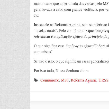
mundo sabe que a derrubada das cercas pelo MST,
geral levada a cabo com grande violência, por ve
etc.
Insiste ele na Reforma Agrária, sem se referir a
“favelas rurais”. Pelo contrário, diz que
“
na pers
relevância é a aplicação efetiva do princípio d
O que significa essa
“aplicação efetiva”
? Será a
comunistas?
Se não é isso, o que significam essas generalizaç
Por isso tudo, Nossa Senhora chora.
Comunismo
,
MST
,
Reforma Agrária
,
URSS