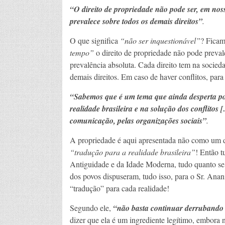
“O direito de propriedade não pode ser, em noss
prevalece sobre todos os demais direitos”
.
O que significa
“não ser inquestionável”
? Ficam
tempo”
o direito de propriedade não pode preva
prevalência absoluta. Cada direito tem na socie
demais direitos. Em caso de haver conflitos, para 
“Sabemos que é um tema que ainda desperta pol
realidade brasileira e na solução dos conflitos 
comunicação, pelas organizações sociais”
.
A propriedade é aqui apresentada não como um d
“tradução para a realidade brasileira”
! Então t
Antiguidade e da Idade Moderna, tudo quanto se e
dos povos dispuseram, tudo isso, para o Sr. Ana
“tradução” para cada realidade!
Segundo ele,
“não basta continuar derrubando a
dizer que ela é um ingrediente legítimo, embora 