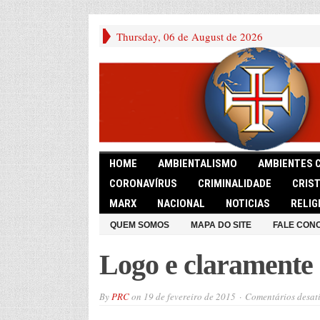
Thursday, 06 de August de 2026
HOME
AMBIENTALISMO
AMBIENTES 
CORONAVÍRUS
CRIMINALIDADE
CRIS
MARX
NACIONAL
NOTICIAS
RELIG
QUEM SOMOS
MAPA DO SITE
FALE CON
Logo e claramente
By
PRC
on
19 de fevereiro de 2015
Comentários desat