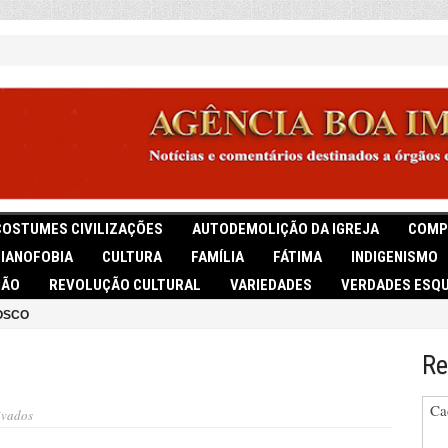
COSTUMES CIVILIZAÇÕES
AUTODEMOLIÇÃO DA IGREJA
COMP
TIANOFOBIA
CULTURA
FAMÍLIA
FÁTIMA
INDIGENISMO
IÃO
REVOLUÇÃO CULTURAL
VARIEDADES
VERDADES ESQU
OSCO
Re
Ca
em
ivados
Logo
e