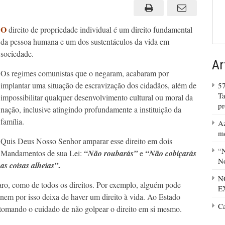
claramente
O
direito de propriedade individual é um direito fundamental
da pessoa humana e um dos sustentáculos da vida em
sociedade.
Ar
Os regimes comunistas que o negaram, acabaram por
implantar uma situação de escravização dos cidadãos, além de
57
Ta
impossibilitar qualquer desenvolvimento cultural ou moral da
p
nação, inclusive atingindo profundamente a instituição da
família.
Az
m
Quis Deus Nosso Senhor amparar esse direito em dois
“N
Mandamentos de sua Lei:
“Não roubarás”
e
“Não cobiçarás
No
.
as coisas alheias”
N
aro, como de todos os direitos. Por exemplo, alguém pode
E
 nem por isso deixa de haver um direito à vida. Ao Estado
C
s tomando o cuidado de não golpear o direito em si mesmo.