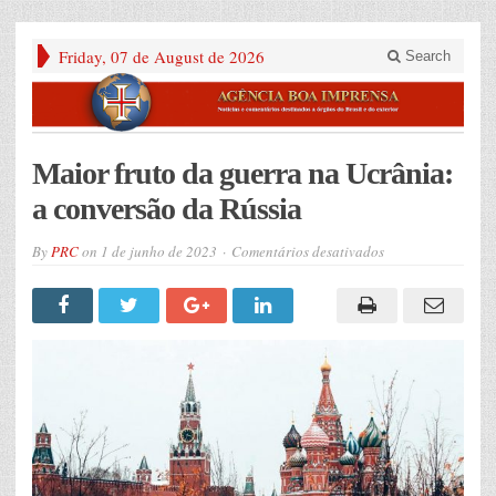
Friday, 07 de August de 2026
Search
Maior fruto da guerra na Ucrânia:
a conversão da Rússia
em
By
PRC
on
1 de junho de 2023
Comentários desativados
Maior
fruto
da
guerra
na
Ucrânia:
a
conversão
da
Rússia