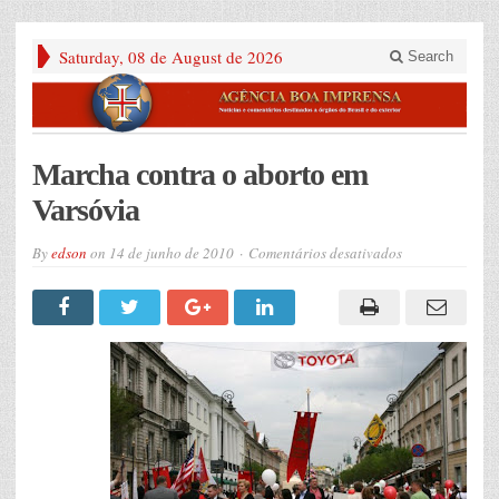
Saturday, 08 de August de 2026
Search
Marcha contra o aborto em
Varsóvia
em
By
edson
on
14 de junho de 2010
Comentários desativados
Marcha
contra
o
aborto
em
Varsóvia