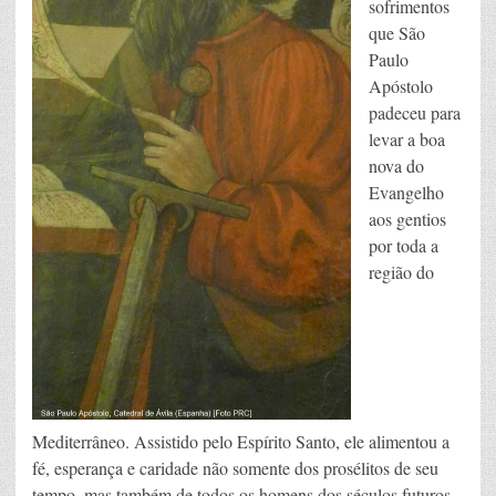
sofrimentos
que São
Paulo
Apóstolo
padeceu para
levar a boa
nova do
Evangelho
aos gentios
por toda a
região do
Mediterrâneo. Assistido pelo Espírito Santo, ele alimentou a
fé, esperança e caridade não somente dos prosélitos de seu
tempo, mas também de todos os homens dos séculos futuros.