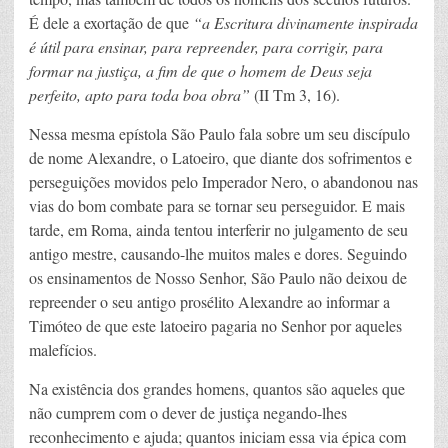
É dele a exortação de que
“a Escritura divinamente inspirada
é útil para ensinar, para repreender, para corrigir, para
formar na justiça, a fim de que o homem de Deus seja
perfeito, apto para toda boa obra”
(II Tm 3, 16).
Nessa mesma epístola São Paulo fala sobre um seu discípulo
de nome Alexandre, o Latoeiro, que diante dos sofrimentos e
perseguições movidos pelo Imperador Nero, o abandonou nas
vias do bom combate para se tornar seu perseguidor. E mais
tarde, em Roma, ainda tentou interferir no julgamento de seu
antigo mestre, causando-lhe muitos males e dores. Seguindo
os ensinamentos de Nosso Senhor, São Paulo não deixou de
repreender o seu antigo prosélito Alexandre ao informar a
Timóteo de que este latoeiro pagaria no Senhor por aqueles
malefícios.
Na existência dos grandes homens, quantos são aqueles que
não cumprem com o dever de justiça negando-lhes
reconhecimento e ajuda; quantos iniciam essa via épica com