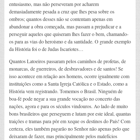
entusiasmo, mas não perseveram por acharem
demasiadamente pesada a cruz que lhes pesa sobre os
ombros; quantos desses não se contentam apenas em
abandonar a obra começada, mas passam a prejudicar e a
perseguir aqueles que quiseram lhes fazer o bem, chamando-
os para as vias do heroísmo e da santidade. O grande exemplo
da História foi o de Judas Iscariotes…
Quantos Latoeiros passaram pelos caminhos de profetas, de
monarcas, de guerreiros, de desbravadores e de santos! Se
isso acontece em relação aos homens, ocorre igualmente com
instituições como a Santa Igreja Católica e o Estado, como a
História vem registrando. Tomemos o Brasil. Ninguém de
boa-fé pode negar a sua grande vocação no concerto das
nações, agora e para os séculos vindouros. Ao lado de muito
bons brasileiros que perseguem e lutam por este ideal, quantas
traições e tramas para pôr em xeque os destinos do País! Com
certeza, eles também pagarão no Senhor não apenas pelo que
deixaram de fazer, mas principalmente pelos malefícios