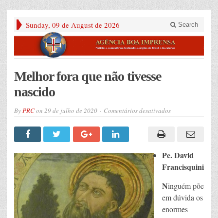
Sunday, 09 de August de 2026
Search
Melhor fora que não tivesse
nascido
em
By
PRC
on
29 de julho de 2020
Comentários desativados
Melhor
fora
que
não
tivesse
nascido
Pe. David
Francisquini
N
inguém põe
em dúvida os
enormes