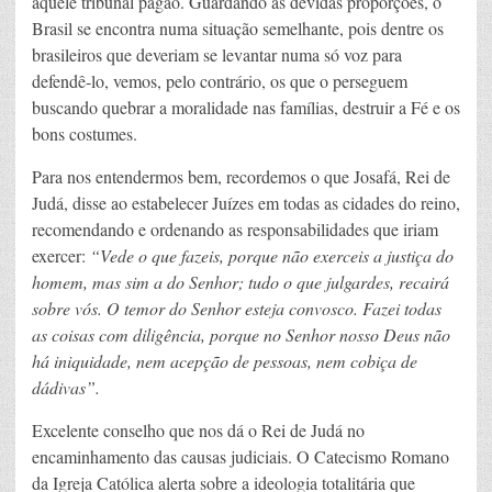
àquele tribunal pagão. Guardando as devidas proporções, o
Brasil se encontra numa situação semelhante, pois dentre os
brasileiros que deveriam se levantar numa só voz para
defendê-lo, vemos, pelo contrário, os que o perseguem
buscando quebrar a moralidade nas famílias, destruir a Fé e os
bons costumes.
Para nos entendermos bem, recordemos o que Josafá, Rei de
Judá, disse ao estabelecer Juízes em todas as cidades do reino,
recomendando e ordenando as responsabilidades que iriam
exercer:
“Vede o que fazeis, porque não exerceis a justiça do
homem, mas sim a do Senhor; tudo o que julgardes, recairá
sobre vós. O temor do Senhor esteja convosco. Fazei todas
as coisas com diligência, porque no Senhor nosso Deus não
há iniquidade, nem acepção de pessoas, nem cobiça de
dádivas”.
Excelente conselho que nos dá o Rei de Judá no
encaminhamento das causas judiciais. O Catecismo Romano
da Igreja Católica alerta sobre a ideologia totalitária que