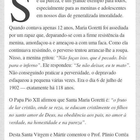
S
e da pureza, é um grande exemplo para todos,
especialmente para as meninas e adolescentes
em nossos dias de generalizada imoralidade.
Quando contava apenas 12 anos, Maria Goretti foi assediada
por um rapaz que, deparando-se com a firme resistência da
menina, amordaçou-a e ameaçou-a com uma faca. Como ela
continuava resistindo, o perverso tentou arrancar-lhe a roupa.
Nisso, a menina gritou:
“Não faças isso, que é pecado. Irás
para o inferno”
. Ele respondeu:
“Se não deixar, eu te mato”
.
Não conseguindo praticar a perversidade, o depravado
esfaqueou a pequena várias vezes. Era o dia 6 de julho de
1902 — exatamente há 118 anos.
O Papa Pio XII afirmou que Santa Maria Goretti é:
“o fruto
de lar cristão, onde se reza, se educam cristãmente os filhos
no santo amor de Deus, na obediência aos pais, no amor à
verdade, na honestidade e na pureza”
.
Desta Santa Virgem e Mártir comentou o Prof. Plinio Corrêa