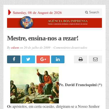
Saturday, 08 de August de 2026
Search
Mestre, ensina-nos a rezar!
em
By
edson
on
20 de julho de 2009
Comentários desativados
Mestre,
ensina-
nos
a
rezar!
Pe. David Francisquini (*)
O
s apóstolos, em certa ocasião, dirigiram-se a Nosso Senhor