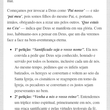
mal.
Começamos por invocar a Deus como
‘Pai nosso’
— e não
‘pai meu’
, pois somos filhos do mesmo Pai, e, portanto,
irmãos, obrigando-nos a rezar uns pelos outros.
‘Que estais
no Céu’
— indica que Deus se manifesta em sua glória. Com
isso, habituamo-nos a pensar em Deus, que um dia veremos
face a face na bem-aventurança eterna.
1ª petição
:
“Santificado seja o vosso nome”.
Ela nos
convida a pedir que Deus seja conhecido, honrado e
servido por todos os homens, inclusive cada um de nós.
Ao mesmo tempo, pedimos que os infiéis sejam
batizados, os hereges se convertam e voltem ao seio da
Santa Igreja, os cismáticos se reagrupem em torno da
Igreja, os pecadores se convertam e os justos sejam
perseverantes no bem.
2ª petição:
“Venha a nós o vosso reino”.
Entendemos
um tríplice reino espiritual, primeiramente em nós, com
sua graça santificante e pelas virtudes teologais da fé,