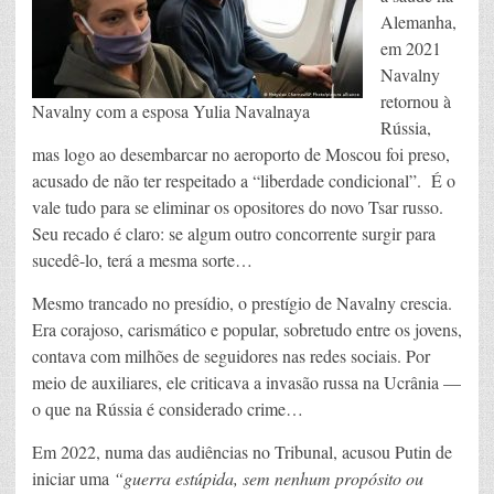
Alemanha,
em 2021
Navalny
retornou à
Navalny com a esposa Yulia Navalnaya
Rússia,
mas logo ao desembarcar no aeroporto de Moscou foi preso,
acusado de não ter respeitado a “liberdade condicional”. É o
vale tudo para se eliminar os opositores do novo Tsar russo.
Seu recado é claro: se algum outro concorrente surgir para
sucedê-lo, terá a mesma sorte…
Mesmo trancado no presídio, o prestígio de Navalny crescia.
Era corajoso, carismático e popular, sobretudo entre os jovens,
contava com milhões de seguidores nas redes sociais. Por
meio de auxiliares, ele criticava a invasão russa na Ucrânia —
o que na Rússia é considerado crime…
Em 2022, numa das audiências no Tribunal, acusou Putin de
iniciar uma
“guerra estúpida, sem nenhum propósito ou