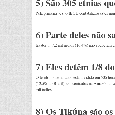
5) São 305 etnias qu
Pela primeira vez, o IBGE contabilizou estes nú
6) Parte deles não s
Exatos 147,2 mil índios (16,4%) não souberam di
7) Eles detêm 1/8 do 
O território demarcado está dividido em 505 terra
(12,5% do Brasil), concentrados na Amazônia Le
mil índios.
8) Os Tikúna são o