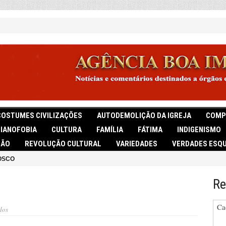
COSTUMES CIVILIZAÇÕES
AUTODEMOLIÇÃO DA IGREJA
COMP
TIANOFOBIA
CULTURA
FAMÍLIA
FÁTIMA
INDIGENISMO
IÃO
REVOLUÇÃO CULTURAL
VARIEDADES
VERDADES ESQU
OSCO
Re
Ca
em
dos
NADA
DE