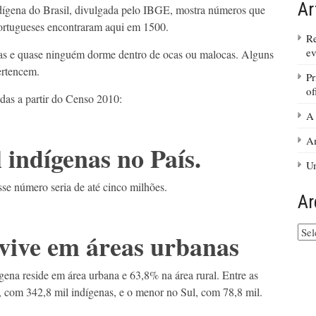
Ar
ndígena do Brasil, divulgada pelo IBGE, mostra números que
ortugueses encontraram aqui em 1500.
Re
ev
nas e quase ninguém dorme dentro de ocas ou malocas. Alguns
ertencem.
Pr
of
das a partir do Censo 2010:
A
Am
 indígenas no País.
Um
sse número seria de até cinco milhões.
Ar
Arq
vive em áreas urbanas
do
site
na reside em área urbana e 63,8% na área rural. Entre as
e, com 342,8 mil indígenas, e o menor no Sul, com 78,8 mil.