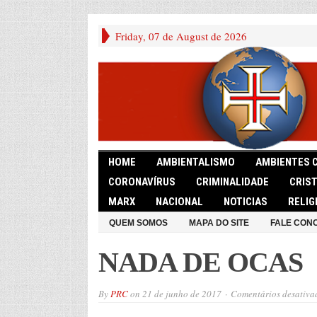
Friday, 07 de August de 2026
HOME
AMBIENTALISMO
AMBIENTES 
CORONAVÍRUS
CRIMINALIDADE
CRIS
MARX
NACIONAL
NOTICIAS
RELIG
QUEM SOMOS
MAPA DO SITE
FALE CON
NADA DE OCAS
By
PRC
on
21 de junho de 2017
Comentários desativa