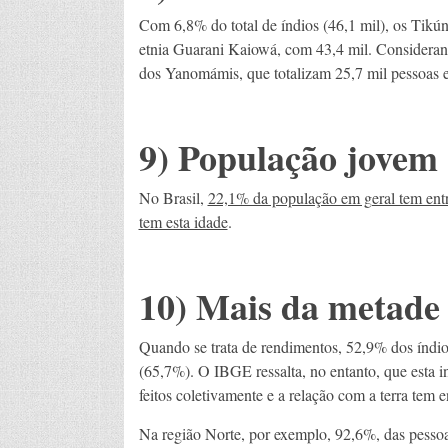
Com 6,8% do total de índios (46,1 mil), os Tikún
etnia Guarani Kaiowá, com 43,4 mil. Consideran
dos Yanomámis, que totalizam 25,7 mil pessoas 
9) População jovem
No Brasil,
22,1% da população em geral tem entr
tem esta idade
.
10) Mais da metade
Quando se trata de rendimentos, 52,9% dos índio
(65,7%). O IBGE ressalta, no entanto, que esta i
feitos coletivamente e a relação com a terra tem
Na região Norte, por exemplo, 92,6%, das pessoa