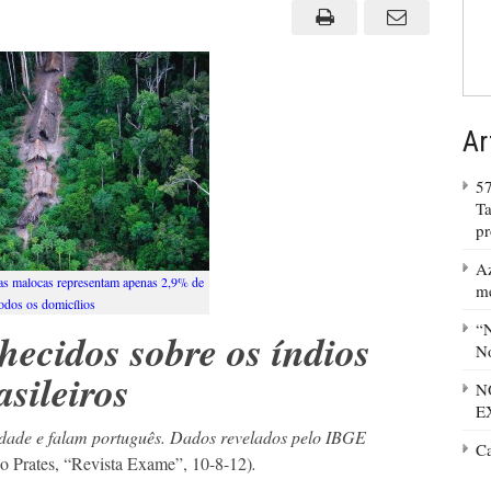
OCAS
Ar
57
Ta
p
Az
 as malocas representam apenas 2,9% de
m
odos os domicílios
“N
hecidos sobre os índios
No
asileiros
N
E
idade e falam português. Dados revelados pelo IBGE
C
o Prates, “Revista Exame”, 10-8-12)
.