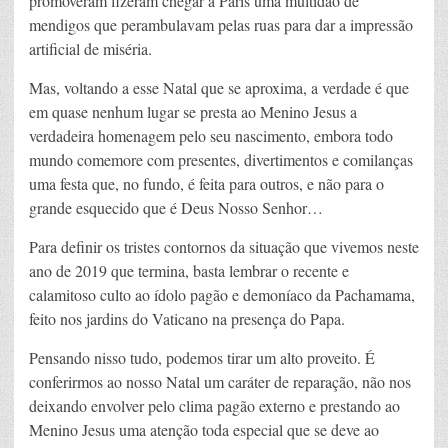
promoveram fizeram chegar a Paris uma multidão de
mendigos que perambulavam pelas ruas para dar a impressão
artificial de miséria.
Mas, voltando a esse Natal que se aproxima, a verdade é que
em quase nenhum lugar se presta ao Menino Jesus a
verdadeira homenagem pelo seu nascimento, embora todo
mundo comemore com presentes, divertimentos e comilanças
uma festa que, no fundo, é feita para outros, e não para o
grande esquecido que é Deus Nosso Senhor…
Para definir os tristes contornos da situação que vivemos neste
ano de 2019 que termina, basta lembrar o recente e
calamitoso culto ao ídolo pagão e demoníaco da Pachamama,
feito nos jardins do Vaticano na presença do Papa.
Pensando nisso tudo, podemos tirar um alto proveito. É
conferirmos ao nosso Natal um caráter de reparação, não nos
deixando envolver pelo clima pagão externo e prestando ao
Menino Jesus uma atenção toda especial que se deve ao