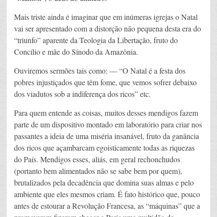
Mais triste ainda é imaginar que em inúmeras igrejas o Natal
vai ser apresentado com a distorção não pequena desta era do
“triunfo” aparente da Teologia da Libertação, fruto do
Concílio e mãe do Sínodo da Amazônia.
Ouviremos sermões tais como: — “O Natal é a festa dos
pobres injustiçados que têm fome, que vemos sofrer debaixo
dos viadutos sob a indiferença dos ricos” etc.
Para quem entende as coisas, muitos desses mendigos fazem
parte de um dispositivo montado em laboratório para criar nos
passantes a ideia de uma miséria insanável, fruto da ganância
dos ricos que açambarcam egoisticamente todas as riquezas
do País. Mendigos esses, aliás, em geral rechonchudos
(portanto bem alimentados não se sabe bem por quem),
brutalizados pela decadência que domina suas almas e pelo
ambiente que eles mesmos criam. É fato histórico que, pouco
antes de estourar a Revolução Francesa, as “máquinas” que a