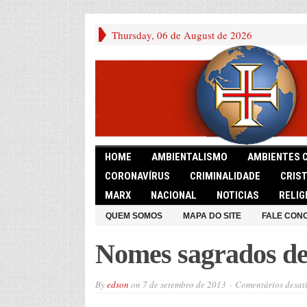
Thursday, 06 de August de 2026
HOME
AMBIENTALISMO
AMBIENTES 
CORONAVÍRUS
CRIMINALIDADE
CRIS
MARX
NACIONAL
NOTICIAS
RELIG
QUEM SOMOS
MAPA DO SITE
FALE CON
Nomes sagrados de 
By
edson
on
7 de setembro de 2013
Comentários desat