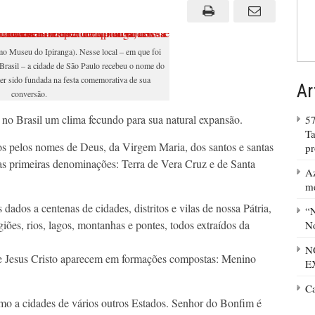
de
cidades
brasileiras
o Museu do Ipiranga). Nesse local – em que foi
Brasil – a cidade de São Paulo recebeu o nome do
er sido fundada na festa comemorativa de sua
Ar
conversão.
 no Brasil um clima fecundo para sua natural expansão.
57
Ta
os pelos nomes de Deus, da Virgem Maria, dos santos e santas
p
as primeiras denominações: Terra de Vera Cruz e de Santa
Az
m
dados a centenas de cidades, distritos e vilas de nossa Pátria,
“N
ões, rios, lagos, montanhas e pontes, todos extraídos da
No
N
de Jesus Cristo aparecem em formações compostas: Menino
E
C
omo a cidades de vários outros Estados. Senhor do Bonfim é