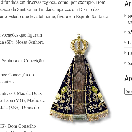
difundida em diversas regiões, como, por exemplo, Bom
Ar
essoa da Santíssima Trindade, aparece em Divino das
ar o Estado que leva tal nome, figura em Espírito Santo do
N
C
S
invocações que figuram
da (SP), Nossa Senhora
Le
Pã
a Senhora da Conceição
Sã
iras: Conceição do
Ar
 outras.
Arq
elativas à Mãe de Deus
do
m da Lapa (MG), Madre de
site
Mata (MG), Dores do
c.
MG), Bom Conselho