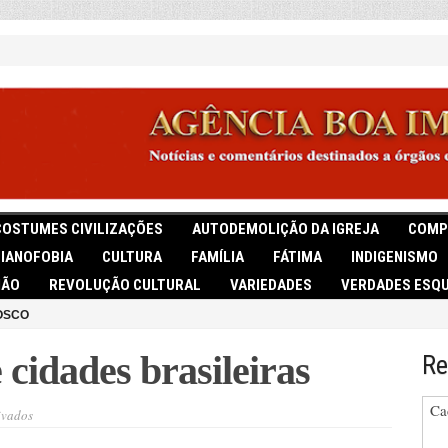
COSTUMES CIVILIZAÇÕES
AUTODEMOLIÇÃO DA IGREJA
COMP
TIANOFOBIA
CULTURA
FAMÍLIA
FÁTIMA
INDIGENISMO
IÃO
REVOLUÇÃO CULTURAL
VARIEDADES
VERDADES ESQU
OSCO
cidades brasileiras
Re
Ca
em
ivados
Nomes
sagrados