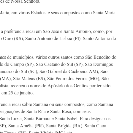
ões de Nossa Senhora.
Maria, em vários Estados, e seus compostos como Santa Maria
 a preferência recai em São José e Santo Antonio, como, por
do Ouro (RS), Santo Antonio de Lisboa (PI), Santo Antonio do
es de municípios, vários outros santos como São Benedito do
rdo do Campo (SP), São Caetano do Sul (SP), São Domingos
ancisco do Sul (SC), São Gabriel da Cachoeira AM), São
s (MA), São Mateus (ES), São Pedro dos Ferros (MG), São
ulista, recebeu o nome do Apóstolo dos Gentios por ter sido
 em 25 de janeiro.
rência recai sobre Santana ou seus compostos, como Santana
esignações de Santa Rita e Santa Rosa, com seus
nta Luzia, Santa Bárbara e Santa Isabel. Para designar os
(SP), Santa Amélia (PR), Santa Brígida (BA), Santa Clara
ta Teresa (ES), Santa Vitória (MG) etc.