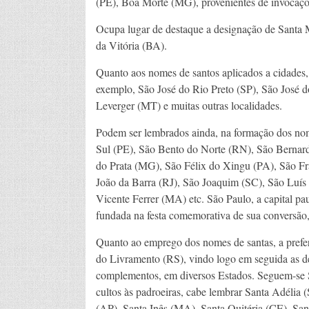
(PE), Boa Morte (MG), provenientes de invocaç
Ocupa lugar de destaque a designação de Santa 
da Vitória (BA).
Quanto aos nomes de santos aplicados a cidades,
exemplo, São José do Rio Preto (SP), São José 
Leverger (MT) e muitas outras localidades.
Podem ser lembrados ainda, na formação dos nom
Sul (PE), São Bento do Norte (RN), São Berna
do Prata (MG), São Félix do Xingu (PA), São Fr
João da Barra (RJ), São Joaquim (SC), São Luí
Vicente Ferrer (MA) etc. São Paulo, a capital pa
fundada na festa comemorativa de sua conversão,
Quanto ao emprego dos nomes de santas, a prefe
do Livramento (RS), vindo logo em seguida as d
complementos, em diversos Estados. Seguem-se Sa
cultos às padroeiras, cabe lembrar Santa Adélia 
(AP), Santa Inês (MA), Santa Quitéria (CE), San