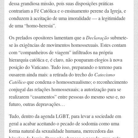
dessa grandiosa missão, pois suas disposições práticas
contrariam a Fé Católica e o ensinamento perene da Igreja, e
conduzem à aceitação de uma imoralidade — a legitimidade
de uma “homo-heresia”.
Os prelados opositores lamentam que a
Declaração
submete-
se às exigências de movimentos homossexuais. Estes contam
com “companheiros de viagem” infiltrados na própria
hierarquia católica e, é claro, não pouparam elogios à nova
posição do Vaticano. Tudo isso, preparando o terreno para
ousarem ainda mais: a retirada do trecho do
Catecismo
Católico
que condena o homossexualismo; o reconhecimento
conjugal das relações homossexuais; a autorização para se
realizarem “casamentos” entre pessoas do mesmo sexo e, no
futuro, outras depravações…
Tudo, dentro da agenda LGBT, para levar a sociedade em
geral a acabar aceitando o pecado de sodomia como uma
forma natural da sexualidade humana, merecedora das