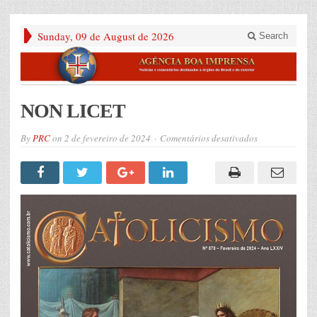
Sunday, 09 de August de 2026
Search
NON LICET
em
By
PRC
on
2 de fevereiro de 2024
Comentários desativados
NON
LICET