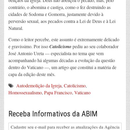
bênçãos da Igreja. Deus não abençoa o pecado, mas, pelo
contrário, o abomina e castiga, como o fez destruindo as
cidades de Sodoma e Gomorra, justamente devido à
perversão sexual, aos pecados contra a Lei de Deus e à Lei
Natural.
Como o leitor percebe, este assunto é extremamente delicado
e gravíssimo. Por isso
Catolicismo
pediu ao seu colaborador
José Antonio Ureta — especialista no tema que vem
acompanhando há algumas décadas a evolução da questão
dentro do Vaticano —, um artigo que constitui a matéria de
capa da edição deste mês.
Autodemolição da Igreja
,
Catolicismo
,
Homossexualismo
,
Papa Francisco
,
Vaticano
Receba Informativos da ABIM
Cadastre seu e-mail para receber as atualizações da Agência