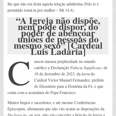
lhe que não era lícita aquela relação adulterina (Não te é
permitido tomá-la por mulher – Mt 14,4).
“A Igreja não dispõe,
nem pode dispor, do
poder de abençoar
uniões de pessoas do
mesmo sexo” [Cardeal
Luis Ladaria]
C
ausou imensa perplexidade no mundo
católico a Declaração
Fiducia Supplicans
, de
18 de dezembro de 2023, da lavra do
Cardeal Victor Manuel Fernandez, prefeito
do Dicastério para a Doutrina da Fé, e que
conta com a assinatura do Papa Francisco.
Muitos bispos e sacerdotes, e até mesmo Conferências
Episcopais, afirmaram que não vão acatar as disposições da
Declaração
, ou seja, não vão conceder a bênção da Igreja a