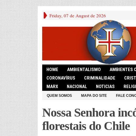
Friday, 07 de August de 2026
HOME
AMBIENTALISMO
AMBIENTES 
CORONAVÍRUS
CRIMINALIDADE
CRIS
MARX
NACIONAL
NOTICIAS
RELIG
QUEM SOMOS
MAPA DO SITE
FALE CON
Nossa Senhora inc
florestais do Chile