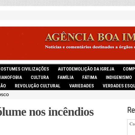
COSTUMES CIVILIZAÇÕES
AUTODEMOLIÇÃO DA IGREJA
COMP
TIANOFOBIA
CULTURA
FAMÍLIA
FÁTIMA
INDIGENISMO
IÃO
REVOLUÇÃO CULTURAL
VARIEDADES
VERDADES ESQU
OSCO
ólume nos incêndios
Re
Ca