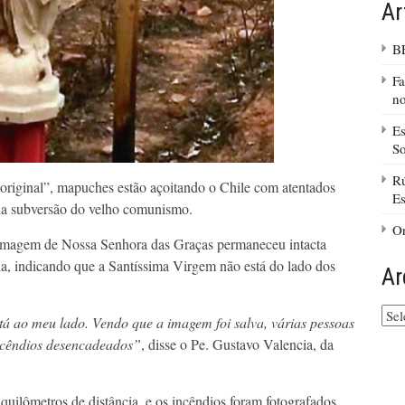
Ar
B
Fa
no
Es
So
Rú
“original”, mapuches estão açoitando o Chile com atentados
Es
da subversão do velho comunismo.
Or
imagem de Nossa Senhora das Graças permaneceu intacta
ola, indicando que a Santíssima Virgem não está do lado dos
Ar
Arq
tá ao meu lado. Vendo que a imagem foi salva, várias pessoas
do
incêndios desencadeados”
, disse o Pe. Gustavo Valencia, da
site
quilômetros de distância, e os incêndios foram fotografados