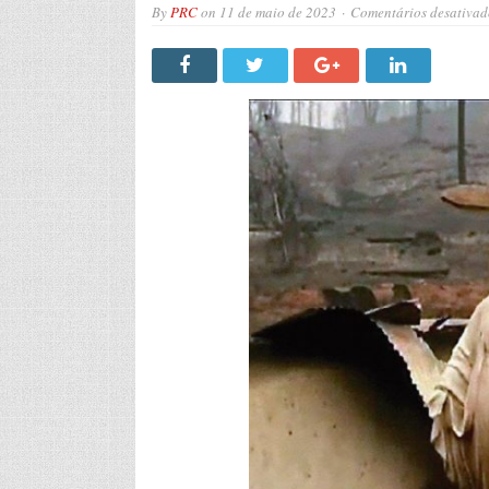
By
PRC
on
11 de maio de 2023
Comentários desativad