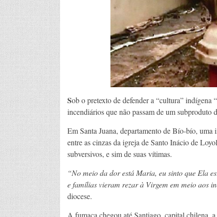
S
ob o pretexto de defender a “cultura” indígena 
incendiários que não passam de um subproduto 
Em Santa Juana, departamento de Bío-bío, uma 
entre as cinzas da igreja de Santo Inácio de Loy
subversivos, e sim de suas vítimas.
“No meio da dor está Maria, eu sinto que Ela es
e famílias vieram rezar à Virgem em meio aos 
diocese.
A fumaça chegou até Santiago, capital chilena, a 