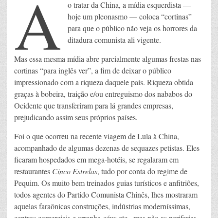
A
o tratar da China, a mídia esquerdista —
hoje um pleonasmo — coloca “cortinas”
para que o público não veja os horrores da
ditadura comunista ali vigente.
Mas essa mesma mídia abre parcialmente algumas frestas nas
cortinas “para inglês ver”, a fim de deixar o público
impressionado com a riqueza daquele país. Riqueza obtida
graças à bobeira, traição e/ou entreguismo dos nababos do
Ocidente que transferiram para lá grandes empresas,
prejudicando assim seus próprios países.
Foi o que ocorreu na recente viagem de Lula à China,
acompanhado de algumas dezenas de sequazes petistas. Eles
ficaram hospedados em mega-hotéis, se regalaram em
restaurantes
Cinco Estrelas
, tudo por conta do regime de
Pequim. Os muito bem treinados guias turísticos e anfitriões,
todos agentes do Partido Comunista Chinês, lhes mostraram
aquelas faraônicas construções, indústrias moderníssimas,
centros comerciais e arranha-céus etc., mas não as periferias