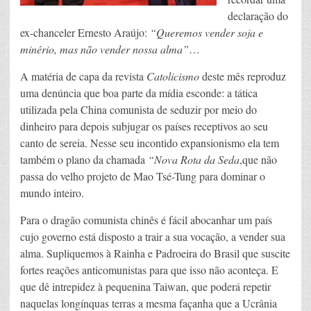
declaração do
ex-chanceler Ernesto Araújo:
“Queremos vender soja e
minério, mas não vender nossa alma”
…
A matéria de capa da revista
Catolicismo
deste mês reproduz
uma denúncia que boa parte da mídia esconde: a tática
utilizada pela China comunista de seduzir por meio do
dinheiro para depois subjugar os países receptivos ao seu
canto de sereia. Nesse seu incontido expansionismo ela tem
também o plano da chamada
“Nova Rota da Seda
,que não
passa do velho projeto de Mao Tsé-Tung para dominar o
mundo inteiro.
Para o dragão comunista chinês é fácil abocanhar um país
cujo governo está disposto a trair a sua vocação, a vender sua
alma. Supliquemos à Rainha e Padroeira do Brasil que suscite
fortes reações anticomunistas para que isso não aconteça. E
que dê intrepidez à pequenina Taiwan, que poderá repetir
naquelas longínquas terras a mesma façanha que a Ucrânia