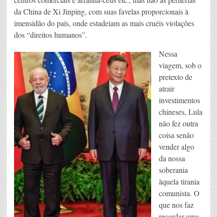
da China de Xi Jinping, com suas favelas proporcionais à
imensidão do país, onde estadeiam as mais cruéis violações
dos “direitos humanos”.
Nessa
viagem, sob o
pretexto de
atrair
investimentos
chineses, Lula
não fez outra
coisa senão
vender algo
da nossa
soberania
àquela tirania
comunista. O
que nos faz
recordar uma