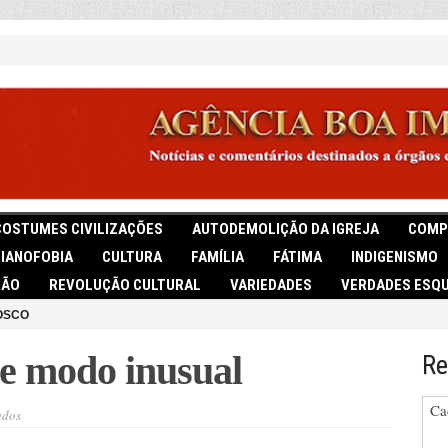
COSTUMES CIVILIZAÇÕES
AUTODEMOLIÇÃO DA IGREJA
COMP
TIANOFOBIA
CULTURA
FAMÍLIA
FÁTIMA
INDIGENISMO
IÃO
REVOLUÇÃO CULTURAL
VARIEDADES
VERDADES ESQU
OSCO
e modo inusual
Re
Ca
em
ados
O
Kremlin