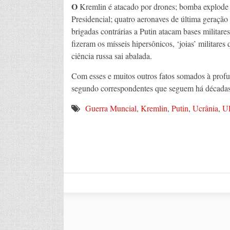
O
Kremlin é atacado por drones; bomba explode o
Presidencial; quatro aeronaves de última geraçã
brigadas contrárias a Putin atacam bases militares
fizeram os mísseis hipersônicos, ‘joias’ militare
ciência russa sai abalada.
Com esses e muitos outros fatos somados à profun
segundo correspondentes que seguem há décadas 
Guerra Muncial
,
Kremlin
,
Putin
,
Ucrânia
,
U