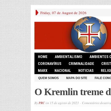
Friday, 07 de August de 2026
HOME
AMBIENTALISMO
AMBIENTES 
CORONAVÍRUS
CRIMINALIDADE
CRIS
MARX
NACIONAL
NOTICIAS
RELIG
QUEM SOMOS
MAPA DO SITE
FALE CON
O Kremlin treme d
By
PRC
on
15 de agosto de 2023
Comentários desativ