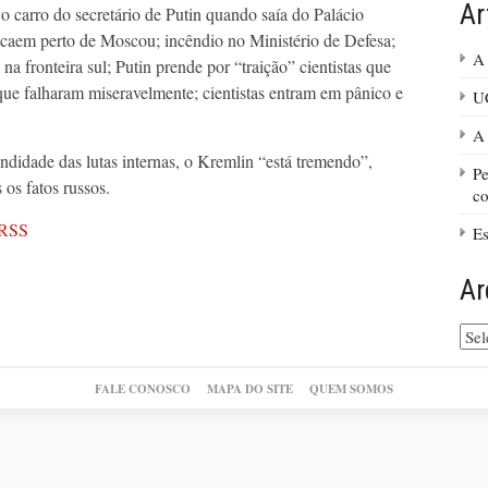
Ar
 carro do secretário de Putin quando saía do Palácio
o caem perto de Moscou; incêndio no Ministério de Defesa;
A 
 na fronteira sul; Putin prende por “traição” cientistas que
s que falharam miseravelmente; cientistas entram em pânico e
UC
A 
didade das lutas internas, o Kremlin “está tremendo”,
Pe
os fatos russos.
co
RSS
Es
Ar
Arq
do
site
FALE CONOSCO
MAPA DO SITE
QUEM SOMOS