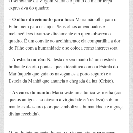
O semblante da Virgem Maria é o ponto de maior força
expressiva do quadro:
– O olhar direcionado para fora:
Maria não olha para o
Filho, nem para os anjos. Seus olhos amendoados e
melancólicos fixam-se diretamente em quem observa o
quadro. É um convite ao acolhimento; ela compartilha a dor
do Filho com a humanidade e se coloca como intercessora.
A estrela no véu:
–
Na testa de seu manto há uma estrela
brilhante de oito pontas, que a identifica como a Estrela do
Mar (aquela que guia os navegantes a porto seguro) e a
Estrela da Manhã que anuncia a chegada da luz (Cristo).
– As cores do manto:
Maria veste uma túnica vermelha (cor
que os antigos associavam à virgindade e à realeza) sob um
manto azul-escuro (cor que simboliza a humanidade e a graça
divina recebida).
O fundo inteiramente dourado do ícone não serve apenas