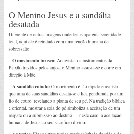
O Menino Jesus e a sandália
desatada
Diferente de outras imagens onde Jesus aparenta serenidade
total, aqui ele é retratado com uma reação humana de
sobressalto:
– O movimento brusco:
Ao avistar os instrumentos da
Paixão trazidos pelos anjos, o Menino assusta-se e corre em
direção à Mãe.
– A sandália caindo:
O movimento é tão rápido e realista
que uma de suas sandálias desata-se e fica pendurada por um
fio de couro, revelando a planta de seu pé. Na tradição bíblica
e oriental, mostrar a sola do pé simboliza a aceitação de um
resgate ou a submissão ao destino — neste caso, a aceitação
humana de Jesus ao seu sacrifício divino.
– As vestes:
Ele usa uma túnica verde (símbolo da vida e da