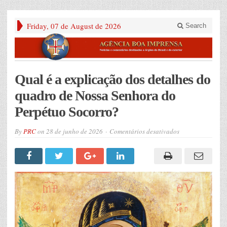
Friday, 07 de August de 2026
Search
Qual é a explicação dos detalhes do
quadro de Nossa Senhora do
Perpétuo Socorro?
em
By
PRC
on
28 de junho de 2026
Comentários desativados
Qual
é
a
explicação
dos
detalhes
do
quadro
de
Nossa
Senhora
do
Perpétuo