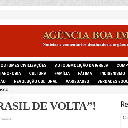
COSTUMES CIVILIZAÇÕES
AUTODEMOLIÇÃO DA IGREJA
COMP
TIANOFOBIA
CULTURA
FAMÍLIA
FÁTIMA
INDIGENISMO
IÃO
REVOLUÇÃO CULTURAL
VARIEDADES
VERDADES ESQU
OSCO
ASIL DE VOLTA”!
Re
Ca
em
tivados
“QUERO
MEU