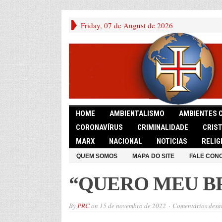
Friday, 07 de August de 2026
HOME
AMBIENTALISMO
AMBIENTES 
CORONAVÍRUS
CRIMINALIDADE
CRIS
MARX
NACIONAL
NOTICIAS
RELIG
QUEM SOMOS
MAPA DO SITE
FALE CON
“QUERO MEU BR
By
PRC
on
15 de novembro de 2022
Comentários desa