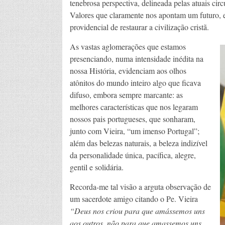
tenebrosa perspectiva, delineada pelas atuais cir
Valores que claramente nos apontam um futuro, e
providencial de restaurar a civilização cristã.
As vastas aglomerações que estamos
presenciando, numa intensidade inédita na
nossa História, evidenciam aos olhos
atônitos do mundo inteiro algo que ficava
difuso, embora sempre marcante: as
melhores características que nos legaram
nossos pais portugueses, que sonharam,
junto com Vieira, “um imenso Portugal”;
além das belezas naturais, a beleza indizível
da personalidade única, pacífica, alegre,
gentil e solidária.
Recorda-me tal visão a arguta observação de
um sacerdote amigo citando o Pe. Vieira
“Deus nos criou para que amássemos uns
aos outros, não para que amassemos uns