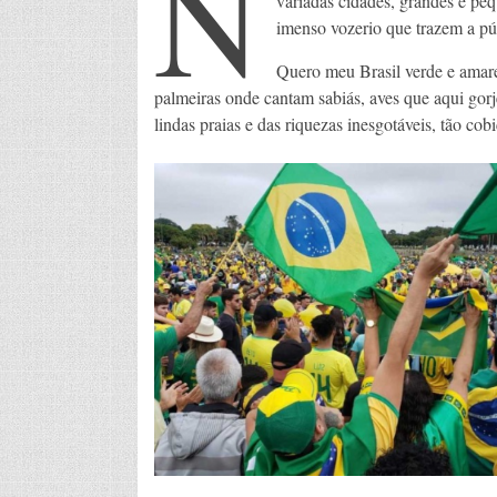
N
variadas cidades, grandes e pe
imenso vozerio que trazem a pú
Quero meu Brasil verde e amare
palmeiras onde cantam sabiás, aves que aqui gor
lindas praias e das riquezas inesgotáveis, tão co