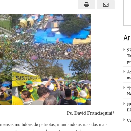
BRASIL
DE
VOLTA”!
Ar
57
Ta
p
Az
m
“N
No
N
E
Pe. David Francisquini
*
C
ensas multidões de patriotas, inundando as ruas das mais