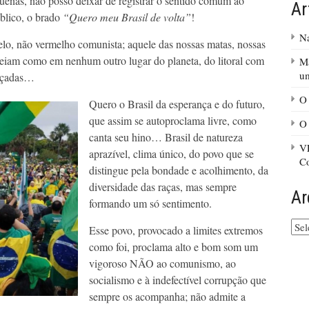
quenas, não posso deixar de registrar o sentido comum ao
Ar
blico, o brado
“Quero meu Brasil de volta”
!
Na
lo, não vermelho comunista; aquele das nossas matas, nossas
jeiam como em nenhum outro lugar do planeta, do litoral com
Ma
u
biçadas…
O 
Quero o Brasil da esperança e do futuro,
que assim se autoproclama livre, como
O 
canta seu hino… Brasil de natureza
VE
aprazível, clima único, do povo que se
C
distingue pela bondade e acolhimento, da
diversidade das raças, mas sempre
Ar
formando um só sentimento.
Arq
Esse povo, provocado a limites extremos
do
como foi, proclama alto e bom som um
site
vigoroso NÃO ao comunismo, ao
socialismo e à indefectível corrupção que
sempre os acompanha; não admite a